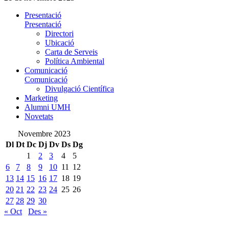
Presentació
Presentació
Directori
Ubicació
Carta de Serveis
Política Ambiental
Comunicació
Comunicació
Divulgació Científica
Marketing
Alumni UMH
Novetats
Novembre 2023
Dl
Dt
Dc
Dj
Dv
Ds
Dg
1
2
3
4
5
6
7
8
9
10
11
12
13
14
15
16
17
18
19
20
21
22
23
24
25
26
27
28
29
30
« Oct
Des »