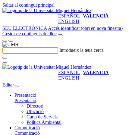
Saltar al contingut principal
ESPAÑOL
VALENCIÀ
ENGLISH
SEU ELECTRÒNICA
Accés identificat (obri en nova finestra)
Gestor de continguts del lloc
Introdueix la teua cerca
ESPAÑOL
VALENCIÀ
ENGLISH
Editar
Presentació
Presentació
Directori
Ubicació
Carta de Serveis
Política Ambiental
Comunicació
Comunicació