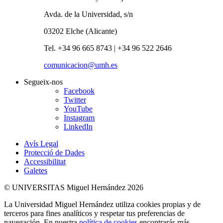
Avda. de la Universidad, s/n
03202 Elche (Alicante)
Tel. +34 96 665 8743 | +34 96 522 2646
comunicacion@umh.es
Segueix-nos
Facebook
Twitter
YouTube
Instagram
LinkedIn
Avís Legal
Protecció de Dades
Accessibilitat
Galetes
© UNIVERSITAS Miguel Hernández 2026
La Universidad Miguel Hernández utiliza cookies propias y de
terceros para fines analíticos y respetar tus preferencias de
navegación. En nuestra
política de cookies
encontrarás más