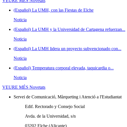
VEURE MÉS
Novetats
(Español) La UMH, con las Fiestas de Elche
Noticia
(Español) La UMH y la Universidad de Cartagena refuerzan...
Noticia
(Español) La UMH lidera un proyecto subvencionado con...
Noticia
(Español) Temperatura corporal elevada, taquicardia o...
Noticia
VEURE MÉS
Novetats
Servei de Comunicació, Màrqueting i Atenció a l'Estudiantat
Edif. Rectorado y Consejo Social
Avda. de la Universidad, s/n
03202 Elche (Alicante)