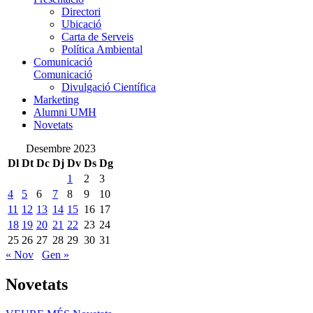
Directori
Ubicació
Carta de Serveis
Política Ambiental
Comunicació
Comunicació
Divulgació Científica
Marketing
Alumni UMH
Novetats
Desembre 2023
Dl
Dt
Dc
Dj
Dv
Ds
Dg
1
2
3
4
5
6
7
8
9
10
11
12
13
14
15
16
17
18
19
20
21
22
23
24
25
26
27
28
29
30
31
« Nov
Gen »
Novetats