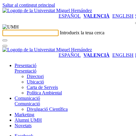
Saltar al contingut principal
ESPAÑOL
VALENCIÀ
ENGLISH
Introdueix la teua cerca
ESPAÑOL
VALENCIÀ
ENGLISH
Presentació
Presentació
Directori
Ubicació
Carta de Serveis
Política Ambiental
Comunicació
Comunicació
Divulgació Científica
Marketing
Alumni UMH
Novetats
Facebook