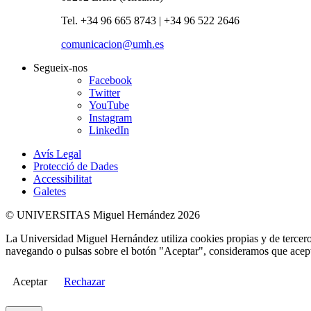
Tel. +34 96 665 8743 | +34 96 522 2646
comunicacion@umh.es
Segueix-nos
Facebook
Twitter
YouTube
Instagram
LinkedIn
Avís Legal
Protecció de Dades
Accessibilitat
Galetes
© UNIVERSITAS Miguel Hernández 2026
La Universidad Miguel Hernández utiliza cookies propias y de terceros
navegando o pulsas sobre el botón "Aceptar", consideramos que acepta
Aceptar
Rechazar