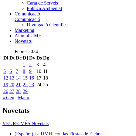
Carta de Serveis
Política Ambiental
Comunicació
Comunicació
Divulgació Científica
Marketing
Alumni UMH
Novetats
Febrer 2024
Dl
Dt
Dc
Dj
Dv
Ds
Dg
1
2
3
4
5
6
7
8
9
10
11
12
13
14
15
16
17
18
19
20
21
22
23
24
25
26
27
28
29
« Gen
Mar »
Novetats
VEURE MÉS
Novetats
(Español) La UMH, con las Fiestas de Elche