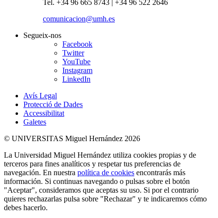
Tel. +34 96 665 8743 | +34 96 522 2646
comunicacion@umh.es
Segueix-nos
Facebook
Twitter
YouTube
Instagram
LinkedIn
Avís Legal
Protecció de Dades
Accessibilitat
Galetes
© UNIVERSITAS Miguel Hernández 2026
La Universidad Miguel Hernández utiliza cookies propias y de
terceros para fines analíticos y respetar tus preferencias de
navegación. En nuestra
política de cookies
encontrarás más
información. Si continuas navegando o pulsas sobre el botón
"Aceptar", consideramos que aceptas su uso. Si por el contrario
quieres rechazarlas pulsa sobre "Rechazar" y te indicaremos cómo
debes hacerlo.