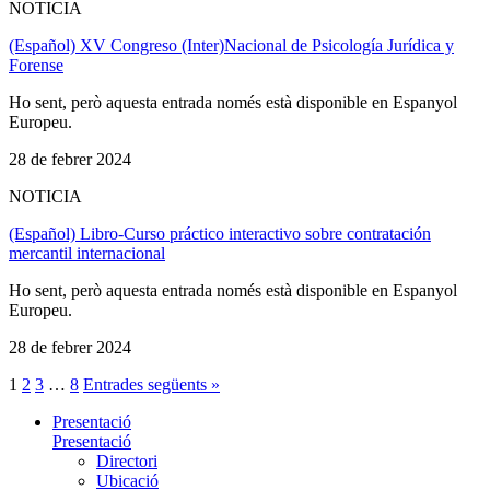
NOTICIA
(Español) XV Congreso (Inter)Nacional de Psicología Jurídica y
Forense
Ho sent, però aquesta entrada només està disponible en Espanyol
Europeu.
28 de febrer 2024
NOTICIA
(Español) Libro-Curso práctico interactivo sobre contratación
mercantil internacional
Ho sent, però aquesta entrada només està disponible en Espanyol
Europeu.
28 de febrer 2024
1
2
3
…
8
Entrades següents »
Presentació
Presentació
Directori
Ubicació