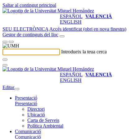
Saltar al contingut principal
ESPAÑOL
VALENCIÀ
ENGLISH
SEU ELECTRÒNICA
Accés identificat (obri en nova finestra)
Gestor de continguts del lloc
Introdueix la teua cerca
ESPAÑOL
VALENCIÀ
ENGLISH
Editar
Presentació
Presentació
Directori
Ubicació
Carta de Serveis
Política Ambiental
Comunicació
Comunicació