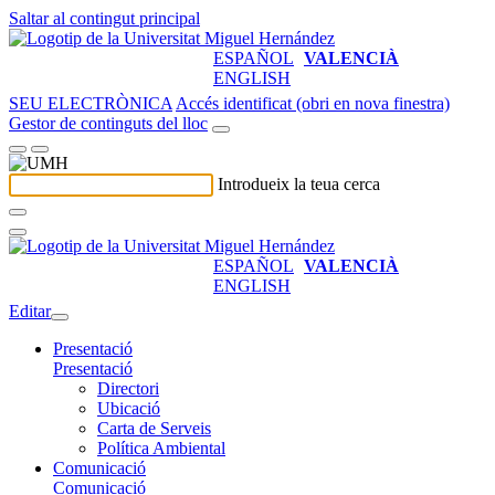
Saltar al contingut principal
ESPAÑOL
VALENCIÀ
ENGLISH
SEU ELECTRÒNICA
Accés identificat (obri en nova finestra)
Gestor de continguts del lloc
Introdueix la teua cerca
ESPAÑOL
VALENCIÀ
ENGLISH
Editar
Presentació
Presentació
Directori
Ubicació
Carta de Serveis
Política Ambiental
Comunicació
Comunicació