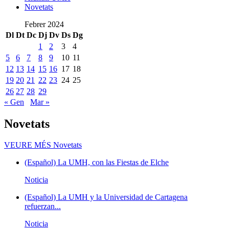
Novetats
Febrer 2024
Dl
Dt
Dc
Dj
Dv
Ds
Dg
1
2
3
4
5
6
7
8
9
10
11
12
13
14
15
16
17
18
19
20
21
22
23
24
25
26
27
28
29
« Gen
Mar »
Novetats
VEURE MÉS
Novetats
(Español) La UMH, con las Fiestas de Elche
Noticia
(Español) La UMH y la Universidad de Cartagena
refuerzan...
Noticia