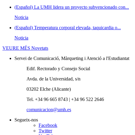
(Español) La UMH lidera un proyecto subvencionado con...
Noticia
(Español) Temperatura corporal elevada, taquicardia o...
Noticia
VEURE MÉS
Novetats
Servei de Comunicació, Màrqueting i Atenció a l'Estudiantat
Edif. Rectorado y Consejo Social
Avda. de la Universidad, s/n
03202 Elche (Alicante)
Tel. +34 96 665 8743 | +34 96 522 2646
comunicacion@umh.es
Segueix-nos
Facebook
Twitter