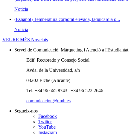
Noticia
(Español) Temperatura corporal elevada, taquicardia o...
Noticia
VEURE MÉS
Novetats
Servei de Comunicació, Màrqueting i Atenció a l'Estudiantat
Edif. Rectorado y Consejo Social
Avda. de la Universidad, s/n
03202 Elche (Alicante)
Tel. +34 96 665 8743 | +34 96 522 2646
comunicacion@umh.es
Segueix-nos
Facebook
Twitter
YouTube
Instagram