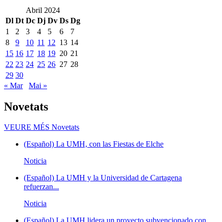
Abril 2024
Dl
Dt
Dc
Dj
Dv
Ds
Dg
1
2
3
4
5
6
7
8
9
10
11
12
13
14
15
16
17
18
19
20
21
22
23
24
25
26
27
28
29
30
« Mar
Mai »
Novetats
VEURE MÉS
Novetats
(Español) La UMH, con las Fiestas de Elche
Noticia
(Español) La UMH y la Universidad de Cartagena
refuerzan...
Noticia
(Español) La UMH lidera un proyecto subvencionado con...