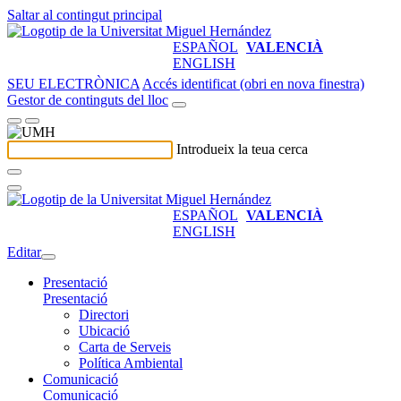
Saltar al contingut principal
ESPAÑOL
VALENCIÀ
ENGLISH
SEU ELECTRÒNICA
Accés identificat (obri en nova finestra)
Gestor de continguts del lloc
Introdueix la teua cerca
ESPAÑOL
VALENCIÀ
ENGLISH
Editar
Presentació
Presentació
Directori
Ubicació
Carta de Serveis
Política Ambiental
Comunicació
Comunicació