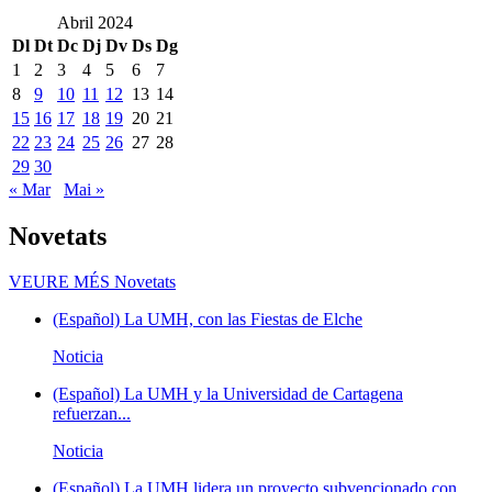
Abril 2024
Dl
Dt
Dc
Dj
Dv
Ds
Dg
1
2
3
4
5
6
7
8
9
10
11
12
13
14
15
16
17
18
19
20
21
22
23
24
25
26
27
28
29
30
« Mar
Mai »
Novetats
VEURE MÉS
Novetats
(Español) La UMH, con las Fiestas de Elche
Noticia
(Español) La UMH y la Universidad de Cartagena
refuerzan...
Noticia
(Español) La UMH lidera un proyecto subvencionado con...