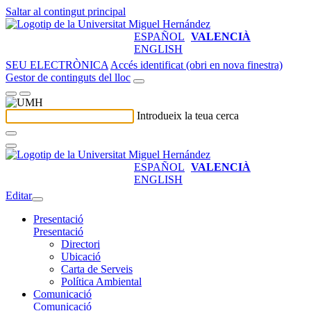
Saltar al contingut principal
ESPAÑOL
VALENCIÀ
ENGLISH
SEU ELECTRÒNICA
Accés identificat (obri en nova finestra)
Gestor de continguts del lloc
Introdueix la teua cerca
ESPAÑOL
VALENCIÀ
ENGLISH
Editar
Presentació
Presentació
Directori
Ubicació
Carta de Serveis
Política Ambiental
Comunicació
Comunicació