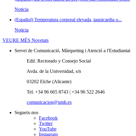
Noticia
(Español) Temperatura corporal elevada, taquicardia o...
Noticia
VEURE MÉS
Novetats
Servei de Comunicació, Màrqueting i Atenció a l'Estudiantat
Edif. Rectorado y Consejo Social
Avda. de la Universidad, s/n
03202 Elche (Alicante)
Tel. +34 96 665 8743 | +34 96 522 2646
comunicacion@umh.es
Segueix-nos
Facebook
Twitter
YouTube
Instagram