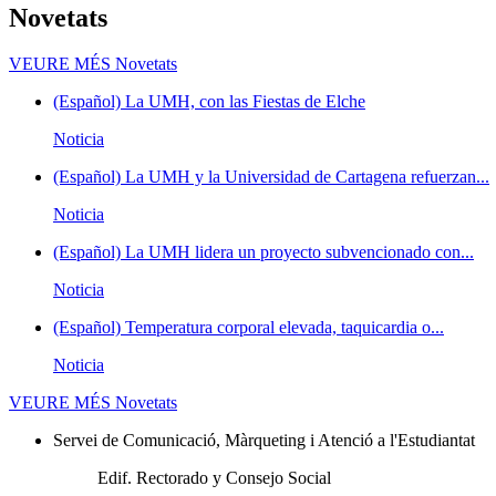
Novetats
VEURE MÉS
Novetats
(Español) La UMH, con las Fiestas de Elche
Noticia
(Español) La UMH y la Universidad de Cartagena refuerzan...
Noticia
(Español) La UMH lidera un proyecto subvencionado con...
Noticia
(Español) Temperatura corporal elevada, taquicardia o...
Noticia
VEURE MÉS
Novetats
Servei de Comunicació, Màrqueting i Atenció a l'Estudiantat
Edif. Rectorado y Consejo Social