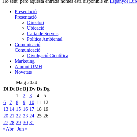
Ho sent, però aquesta entrada només està disponible en
Espanyol Eur
Presentació
Presentació
Directori
Ubicació
Carta de Serveis
Política Ambiental
Comunicació
Comunicació
Divulgació Científica
Marketing
Alumni UMH
Novetats
Maig 2024
Dl
Dt
Dc
Dj
Dv
Ds
Dg
1
2
3
4
5
6
7
8
9
10
11
12
13
14
15
16
17
18
19
20
21
22
23
24
25
26
27
28
29
30
31
« Abr
Jun »