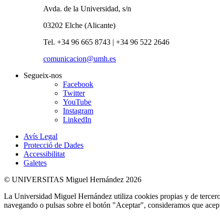
Avda. de la Universidad, s/n
03202 Elche (Alicante)
Tel. +34 96 665 8743 | +34 96 522 2646
comunicacion@umh.es
Segueix-nos
Facebook
Twitter
YouTube
Instagram
LinkedIn
Avís Legal
Protecció de Dades
Accessibilitat
Galetes
© UNIVERSITAS Miguel Hernández 2026
La Universidad Miguel Hernández utiliza cookies propias y de terceros
navegando o pulsas sobre el botón "Aceptar", consideramos que acepta