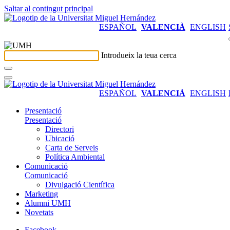
Saltar al contingut principal
ESPAÑOL
VALENCIÀ
ENGLISH
Introdueix la teua cerca
ESPAÑOL
VALENCIÀ
ENGLISH
Presentació
Presentació
Directori
Ubicació
Carta de Serveis
Política Ambiental
Comunicació
Comunicació
Divulgació Científica
Marketing
Alumni UMH
Novetats
Facebook