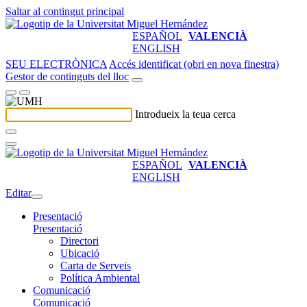
Saltar al contingut principal
ESPAÑOL
VALENCIÀ
ENGLISH
SEU ELECTRÒNICA
Accés identificat (obri en nova finestra)
Gestor de continguts del lloc
Introdueix la teua cerca
ESPAÑOL
VALENCIÀ
ENGLISH
Editar
Presentació
Presentació
Directori
Ubicació
Carta de Serveis
Política Ambiental
Comunicació
Comunicació