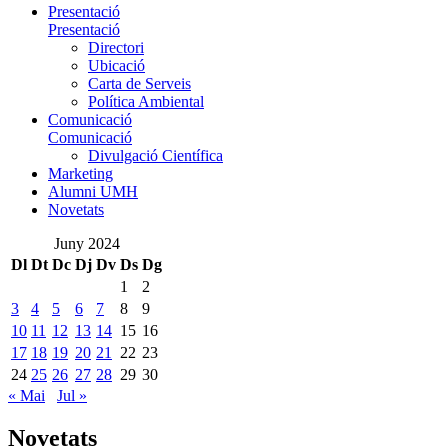
Presentació
Presentació
Directori
Ubicació
Carta de Serveis
Política Ambiental
Comunicació
Comunicació
Divulgació Científica
Marketing
Alumni UMH
Novetats
Juny 2024
Dl
Dt
Dc
Dj
Dv
Ds
Dg
1
2
3
4
5
6
7
8
9
10
11
12
13
14
15
16
17
18
19
20
21
22
23
24
25
26
27
28
29
30
« Mai
Jul »
Novetats