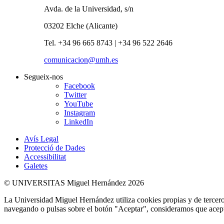
Avda. de la Universidad, s/n
03202 Elche (Alicante)
Tel. +34 96 665 8743 | +34 96 522 2646
comunicacion@umh.es
Segueix-nos
Facebook
Twitter
YouTube
Instagram
LinkedIn
Avís Legal
Protecció de Dades
Accessibilitat
Galetes
© UNIVERSITAS Miguel Hernández 2026
La Universidad Miguel Hernández utiliza cookies propias y de terceros
navegando o pulsas sobre el botón "Aceptar", consideramos que acepta