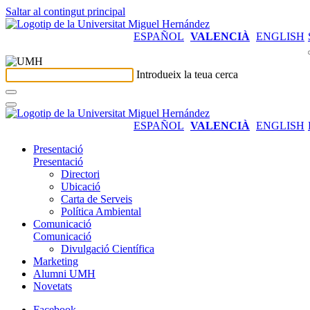
Saltar al contingut principal
ESPAÑOL
VALENCIÀ
ENGLISH
Introdueix la teua cerca
ESPAÑOL
VALENCIÀ
ENGLISH
Presentació
Presentació
Directori
Ubicació
Carta de Serveis
Política Ambiental
Comunicació
Comunicació
Divulgació Científica
Marketing
Alumni UMH
Novetats
Facebook