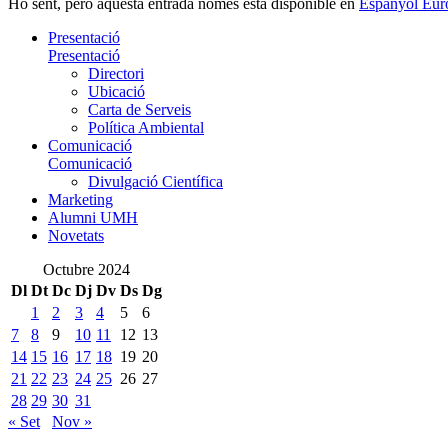
Ho sent, però aquesta entrada només està disponible en
Espanyol Eur
Presentació
Presentació
Directori
Ubicació
Carta de Serveis
Política Ambiental
Comunicació
Comunicació
Divulgació Científica
Marketing
Alumni UMH
Novetats
Octubre 2024
Dl
Dt
Dc
Dj
Dv
Ds
Dg
1
2
3
4
5
6
7
8
9
10
11
12
13
14
15
16
17
18
19
20
21
22
23
24
25
26
27
28
29
30
31
« Set
Nov »