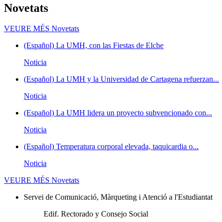
Novetats
VEURE MÉS
Novetats
(Español) La UMH, con las Fiestas de Elche
Noticia
(Español) La UMH y la Universidad de Cartagena refuerzan...
Noticia
(Español) La UMH lidera un proyecto subvencionado con...
Noticia
(Español) Temperatura corporal elevada, taquicardia o...
Noticia
VEURE MÉS
Novetats
Servei de Comunicació, Màrqueting i Atenció a l'Estudiantat
Edif. Rectorado y Consejo Social