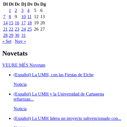
Dl
Dt
Dc
Dj
Dv
Ds
Dg
1
2
3
4
5
6
7
8
9
10
11
12
13
14
15
16
17
18
19
20
21
22
23
24
25
26
27
28
29
30
31
« Set
Nov »
Novetats
VEURE MÉS
Novetats
(Español) La UMH, con las Fiestas de Elche
Noticia
(Español) La UMH y la Universidad de Cartagena
refuerzan...
Noticia
(Español) La UMH lidera un proyecto subvencionado con...