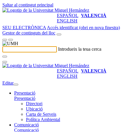
Saltar al contingut principal
ESPAÑOL
VALENCIÀ
ENGLISH
SEU ELECTRÒNICA
Accés identificat (obri en nova finestra)
Gestor de continguts del lloc
Introdueix la teua cerca
ESPAÑOL
VALENCIÀ
ENGLISH
Editar
Presentació
Presentació
Directori
Ubicació
Carta de Serveis
Política Ambiental
Comunicació
Comunicació