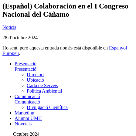
(Español) Colaboración en el I Congreso
Nacional del Cáñamo
Noticia
28 d’octubre 2024
Ho sent, però aquesta entrada només està disponible en
Espanyol
Europeu
.
Presentació
Presentació
Directori
Ubicació
Carta de Serveis
Política Ambiental
Comunicació
Comunicació
Divulgació Científica
Marketing
Alumni UMH
Novetats
Octubre 2024