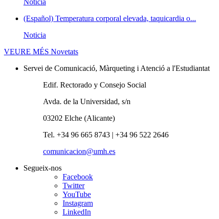
Noticia
(Español) Temperatura corporal elevada, taquicardia o...
Noticia
VEURE MÉS
Novetats
Servei de Comunicació, Màrqueting i Atenció a l'Estudiantat
Edif. Rectorado y Consejo Social
Avda. de la Universidad, s/n
03202 Elche (Alicante)
Tel. +34 96 665 8743 | +34 96 522 2646
comunicacion@umh.es
Segueix-nos
Facebook
Twitter
YouTube
Instagram
LinkedIn