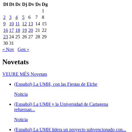
Dl
Dt
Dc
Dj
Dv
Ds
Dg
1
2
3
4
5
6
7
8
9
10
11
12
13
14
15
16
17
18
19
20
21
22
23
24
25
26
27
28
29
30
31
« Nov
Gen »
Novetats
VEURE MÉS
Novetats
(Español) La UMH, con las Fiestas de Elche
Noticia
(Español) La UMH y la Universidad de Cartagena
refuerzan...
Noticia
(Español) La UMH lidera un proyecto subvencionado con...