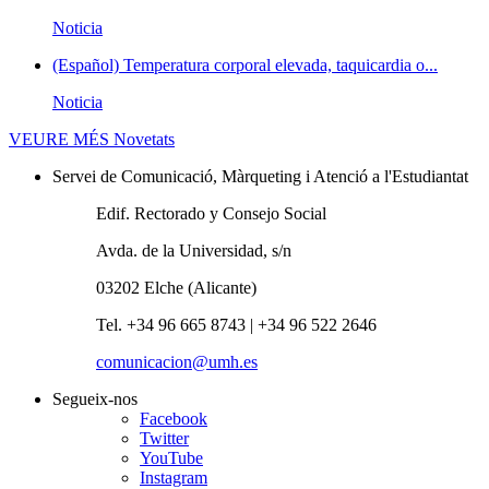
Noticia
(Español) Temperatura corporal elevada, taquicardia o...
Noticia
VEURE MÉS
Novetats
Servei de Comunicació, Màrqueting i Atenció a l'Estudiantat
Edif. Rectorado y Consejo Social
Avda. de la Universidad, s/n
03202 Elche (Alicante)
Tel. +34 96 665 8743 | +34 96 522 2646
comunicacion@umh.es
Segueix-nos
Facebook
Twitter
YouTube
Instagram