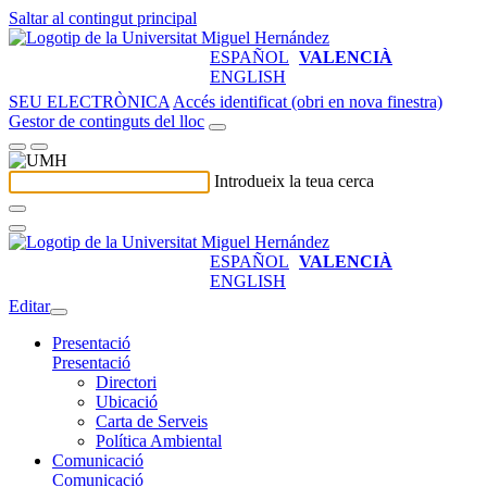
Saltar al contingut principal
ESPAÑOL
VALENCIÀ
ENGLISH
SEU ELECTRÒNICA
Accés identificat (obri en nova finestra)
Gestor de continguts del lloc
Introdueix la teua cerca
ESPAÑOL
VALENCIÀ
ENGLISH
Editar
Presentació
Presentació
Directori
Ubicació
Carta de Serveis
Política Ambiental
Comunicació
Comunicació