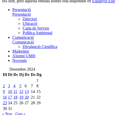
Ho sent, però aquesta entrada només està disponible en
Espanyol Eur
Presentació
Presentació
Directori
Ubicació
Carta de Serveis
Política Ambiental
Comunicació
Comunicació
Divulgació Científica
Marketing
Alumni UMH
Novetats
Desembre 2024
Dl
Dt
Dc
Dj
Dv
Ds
Dg
1
2
3
4
5
6
7
8
9
10
11
12
13
14
15
16
17
18
19
20
21
22
23
24
25
26
27
28
29
30
31
« Nov
Gen »