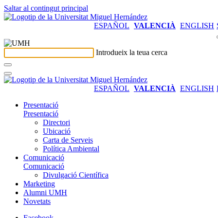
Saltar al contingut principal
ESPAÑOL
VALENCIÀ
ENGLISH
Introdueix la teua cerca
ESPAÑOL
VALENCIÀ
ENGLISH
Presentació
Presentació
Directori
Ubicació
Carta de Serveis
Política Ambiental
Comunicació
Comunicació
Divulgació Científica
Marketing
Alumni UMH
Novetats
Facebook