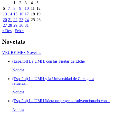
1
2
3
4
5
6
7
8
9
10
11
12
13
14
15
16
17
18
19
20
21
22
23
24
25
26
27
28
29
30
31
« Des
Feb »
Novetats
VEURE MÉS
Novetats
(Español) La UMH, con las Fiestas de Elche
Noticia
(Español) La UMH y la Universidad de Cartagena
refuerzan...
Noticia
(Español) La UMH lidera un proyecto subvencionado con...
Noticia