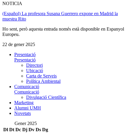
NOTICIA
(Español) La profesora Susana Guerrero expone en Madrid la
muestra Rito
Ho sent, però aquesta entrada només està disponible en Espanyol
Europeu.
22 de gener 2025
Presentació
Presentació
Directori
Ubicació
Carta de Serveis
Política Ambiental
Comunicació
Comunicació
Divulgació Científica
Marketing
Alumni UMH
Novetats
Gener 2025
Dl
Dt
Dc
Dj
Dv
Ds
Dg