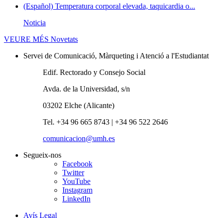
(Español) Temperatura corporal elevada, taquicardia o...
Noticia
VEURE MÉS
Novetats
Servei de Comunicació, Màrqueting i Atenció a l'Estudiantat
Edif. Rectorado y Consejo Social
Avda. de la Universidad, s/n
03202 Elche (Alicante)
Tel. +34 96 665 8743 | +34 96 522 2646
comunicacion@umh.es
Segueix-nos
Facebook
Twitter
YouTube
Instagram
LinkedIn
Avís Legal