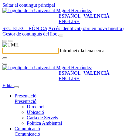
Saltar al contingut principal
ESPAÑOL
VALENCIÀ
ENGLISH
SEU ELECTRÒNICA
Accés identificat (obri en nova finestra)
Gestor de continguts del lloc
Introdueix la teua cerca
ESPAÑOL
VALENCIÀ
ENGLISH
Editar
Presentació
Presentació
Directori
Ubicació
Carta de Serveis
Política Ambiental
Comunicació
Comunicació