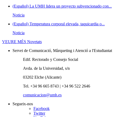
(Español) La UMH lidera un proyecto subvencionado con...
Noticia
(Español) Temperatura corporal elevada, taquicardia o...
Noticia
VEURE MÉS
Novetats
Servei de Comunicació, Màrqueting i Atenció a l'Estudiantat
Edif. Rectorado y Consejo Social
Avda. de la Universidad, s/n
03202 Elche (Alicante)
Tel. +34 96 665 8743 | +34 96 522 2646
comunicacion@umh.es
Segueix-nos
Facebook
Twitter