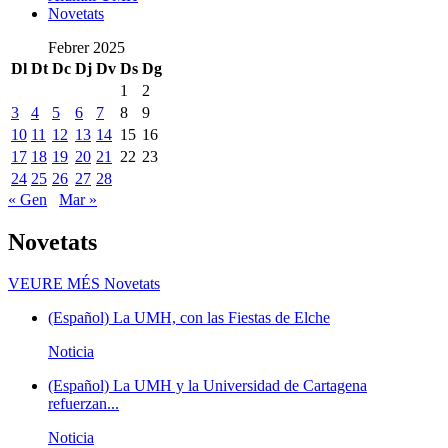
Novetats
Febrer 2025
Dl
Dt
Dc
Dj
Dv
Ds
Dg
1
2
3
4
5
6
7
8
9
10
11
12
13
14
15
16
17
18
19
20
21
22
23
24
25
26
27
28
« Gen
Mar »
Novetats
VEURE MÉS
Novetats
(Español) La UMH, con las Fiestas de Elche
Noticia
(Español) La UMH y la Universidad de Cartagena
refuerzan...
Noticia