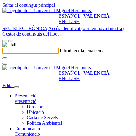
Saltar al contingut principal
ESPAÑOL
VALENCIÀ
ENGLISH
SEU ELECTRÒNICA
Accés identificat (obri en nova finestra)
Gestor de continguts del lloc
Introdueix la teua cerca
ESPAÑOL
VALENCIÀ
ENGLISH
Editar
Presentació
Presentació
Directori
Ubicació
Carta de Serveis
Política Ambiental
Comunicació
Comunicació