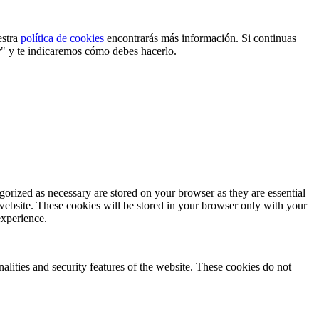
estra
política de cookies
encontrarás más información. Si continuas
r" y te indicaremos cómo debes hacerlo.
gorized as necessary are stored on your browser as they are essential
 website. These cookies will be stored in your browser only with your
experience.
nalities and security features of the website. These cookies do not