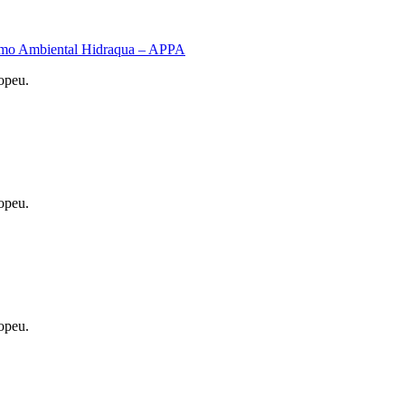
dismo Ambiental Hidraqua – APPA
opeu.
opeu.
opeu.