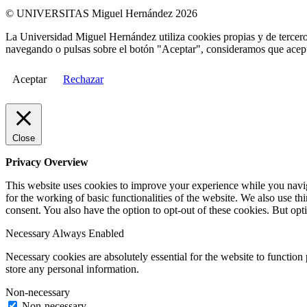
© UNIVERSITAS Miguel Hernández 2026
La Universidad Miguel Hernández utiliza cookies propias y de terceros
navegando o pulsas sobre el botón "Aceptar", consideramos que acepta
Aceptar
Rechazar
Close
Privacy Overview
This website uses cookies to improve your experience while you naviga
for the working of basic functionalities of the website. We also use t
consent. You also have the option to opt-out of these cookies. But op
Necessary
Always Enabled
Necessary cookies are absolutely essential for the website to function 
store any personal information.
Non-necessary
Non-necessary