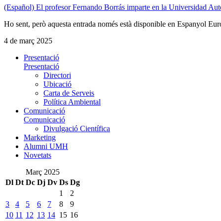
(Español) El profesor Fernando Borrás imparte en la Universidad A
Ho sent, però aquesta entrada només està disponible en Espanyol Eur
4 de març 2025
Presentació
Presentació
Directori
Ubicació
Carta de Serveis
Política Ambiental
Comunicació
Comunicació
Divulgació Científica
Marketing
Alumni UMH
Novetats
Març 2025
Dl
Dt
Dc
Dj
Dv
Ds
Dg
1
2
3
4
5
6
7
8
9
10
11
12
13
14
15
16