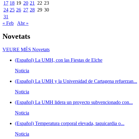
17
18
19
20
21
22
23
24
25
26
27
28
29
30
31
« Feb
Abr »
Novetats
VEURE MÉS
Novetats
(Español) La UMH, con las Fiestas de Elche
Noticia
(Español) La UMH y la Universidad de Cartagena refuerzan...
Noticia
(Español) La UMH lidera un proyecto subvencionado con...
Noticia
(Español) Temperatura corporal elevada, taquicardia o...
Noticia