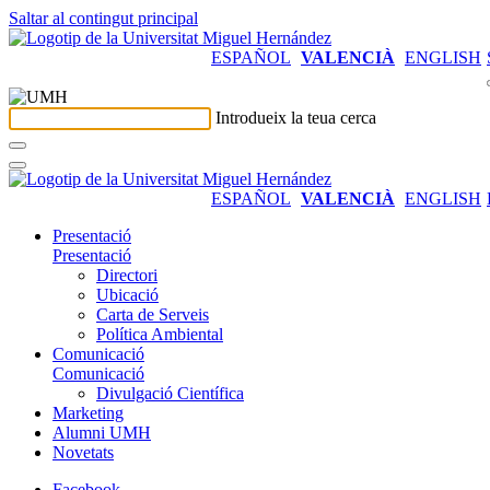
Saltar al contingut principal
ESPAÑOL
VALENCIÀ
ENGLISH
Introdueix la teua cerca
ESPAÑOL
VALENCIÀ
ENGLISH
Presentació
Presentació
Directori
Ubicació
Carta de Serveis
Política Ambiental
Comunicació
Comunicació
Divulgació Científica
Marketing
Alumni UMH
Novetats
Facebook