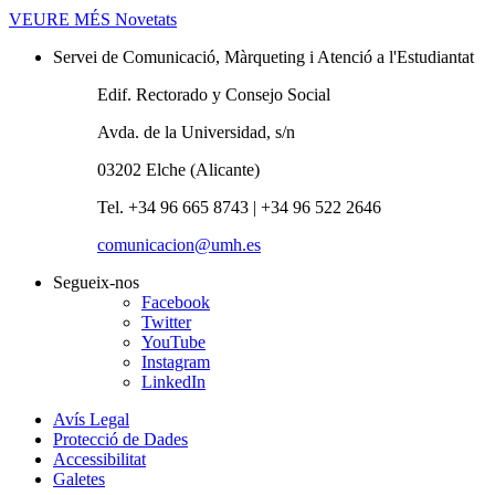
VEURE MÉS
Novetats
Servei de Comunicació, Màrqueting i Atenció a l'Estudiantat
Edif. Rectorado y Consejo Social
Avda. de la Universidad, s/n
03202 Elche (Alicante)
Tel. +34 96 665 8743 | +34 96 522 2646
comunicacion@umh.es
Segueix-nos
Facebook
Twitter
YouTube
Instagram
LinkedIn
Avís Legal
Protecció de Dades
Accessibilitat
Galetes