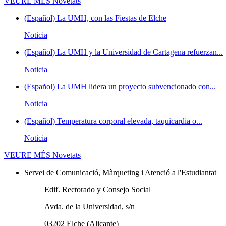
VEURE MÉS
Novetats
(Español) La UMH, con las Fiestas de Elche
Noticia
(Español) La UMH y la Universidad de Cartagena refuerzan...
Noticia
(Español) La UMH lidera un proyecto subvencionado con...
Noticia
(Español) Temperatura corporal elevada, taquicardia o...
Noticia
VEURE MÉS
Novetats
Servei de Comunicació, Màrqueting i Atenció a l'Estudiantat
Edif. Rectorado y Consejo Social
Avda. de la Universidad, s/n
03202 Elche (Alicante)