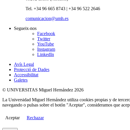
Tel. +34 96 665 8743 | +34 96 522 2646
comunicacion@umh.es
Segueix-nos
Facebook
Twitter
YouTube
Instagram
LinkedIn
Avís Legal
Protecció de Dades
Accessibilitat
Galetes
© UNIVERSITAS Miguel Hernández 2026
La Universidad Miguel Hernández utiliza cookies propias y de terceros
navegando o pulsas sobre el botón "Aceptar", consideramos que acepta
Aceptar
Rechazar