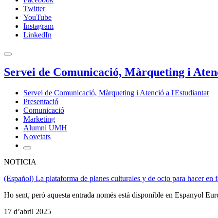
Twitter
YouTube
Instagram
LinkedIn
Servei de Comunicació, Màrqueting i Atenc
Servei de Comunicació, Màrqueting i Atenció a l'Estudiantat
Presentació
Comunicació
Marketing
Alumni UMH
Novetats
NOTICIA
(Español) La plataforma de planes culturales y de ocio para hacer en
Ho sent, però aquesta entrada només està disponible en Espanyol Eur
17 d’abril 2025