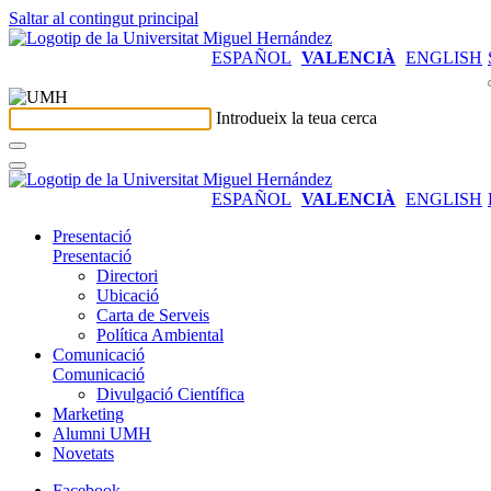
Saltar al contingut principal
ESPAÑOL
VALENCIÀ
ENGLISH
Introdueix la teua cerca
ESPAÑOL
VALENCIÀ
ENGLISH
Presentació
Presentació
Directori
Ubicació
Carta de Serveis
Política Ambiental
Comunicació
Comunicació
Divulgació Científica
Marketing
Alumni UMH
Novetats
Facebook