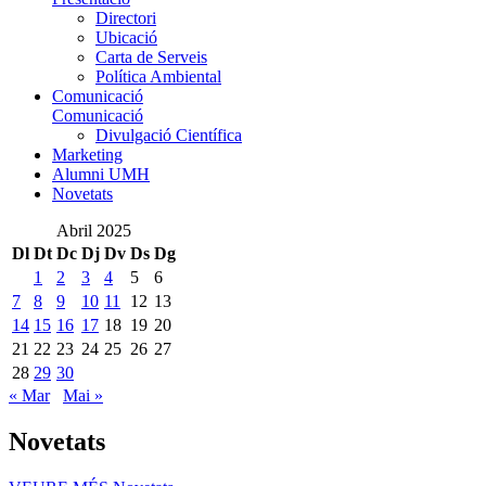
Directori
Ubicació
Carta de Serveis
Política Ambiental
Comunicació
Comunicació
Divulgació Científica
Marketing
Alumni UMH
Novetats
Abril 2025
Dl
Dt
Dc
Dj
Dv
Ds
Dg
1
2
3
4
5
6
7
8
9
10
11
12
13
14
15
16
17
18
19
20
21
22
23
24
25
26
27
28
29
30
« Mar
Mai »
Novetats