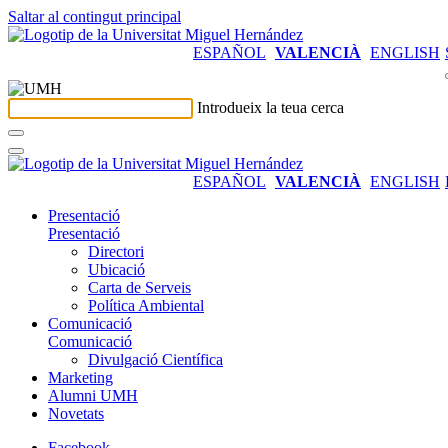
Saltar al contingut principal
ESPAÑOL
VALENCIÀ
ENGLISH
Introdueix la teua cerca
ESPAÑOL
VALENCIÀ
ENGLISH
Presentació
Presentació
Directori
Ubicació
Carta de Serveis
Política Ambiental
Comunicació
Comunicació
Divulgació Científica
Marketing
Alumni UMH
Novetats
Facebook