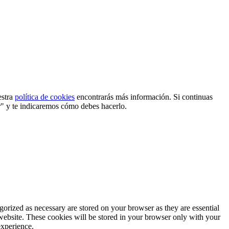
estra
política de cookies
encontrarás más información. Si continuas
r" y te indicaremos cómo debes hacerlo.
gorized as necessary are stored on your browser as they are essential
 website. These cookies will be stored in your browser only with your
experience.