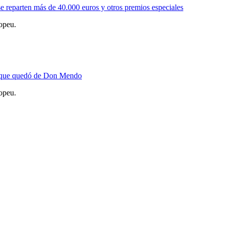
e reparten más de 40.000 euros y otros premios especiales
opeu.
o que quedó de Don Mendo
opeu.