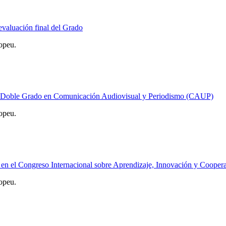
valuación final del Grado
opeu.
l Doble Grado en Comunicación Audiovisual y Periodismo (CAUP)
opeu.
ls en el Congreso Internacional sobre Aprendizaje, Innovación y Cooper
opeu.