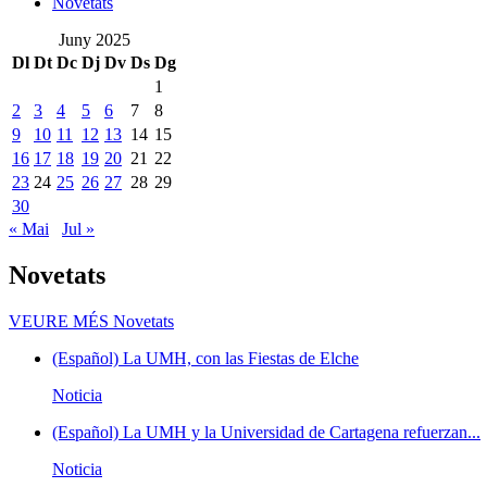
Novetats
Juny 2025
Dl
Dt
Dc
Dj
Dv
Ds
Dg
1
2
3
4
5
6
7
8
9
10
11
12
13
14
15
16
17
18
19
20
21
22
23
24
25
26
27
28
29
30
« Mai
Jul »
Novetats
VEURE MÉS
Novetats
(Español) La UMH, con las Fiestas de Elche
Noticia
(Español) La UMH y la Universidad de Cartagena refuerzan...
Noticia