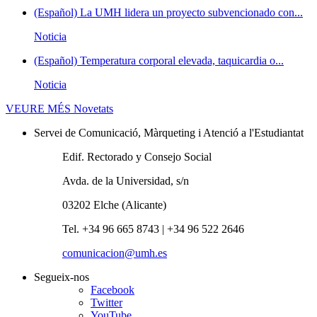
(Español) La UMH lidera un proyecto subvencionado con...
Noticia
(Español) Temperatura corporal elevada, taquicardia o...
Noticia
VEURE MÉS
Novetats
Servei de Comunicació, Màrqueting i Atenció a l'Estudiantat
Edif. Rectorado y Consejo Social
Avda. de la Universidad, s/n
03202 Elche (Alicante)
Tel. +34 96 665 8743 | +34 96 522 2646
comunicacion@umh.es
Segueix-nos
Facebook
Twitter
YouTube