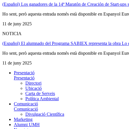
(Español) Los ganadores de la 14ª Maratón de Creación de Start-ups s
Ho sent, però aquesta entrada només està disponible en Espanyol Eur
11 de juny 2025
NOTICIA
(Español) El alumnado del Programa SABIEX representa la obra L
Ho sent, però aquesta entrada només està disponible en Espanyol Eur
11 de juny 2025
Presentació
Presentació
Directori
Ubicació
Carta de Serveis
Política Ambiental
Comunicació
Comunicació
Divulgació Científica
Marketing
Alumni UMH