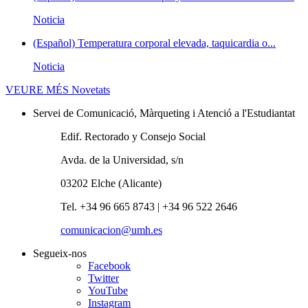
Noticia
(Español) Temperatura corporal elevada, taquicardia o...
Noticia
VEURE MÉS
Novetats
Servei de Comunicació, Màrqueting i Atenció a l'Estudiantat
Edif. Rectorado y Consejo Social
Avda. de la Universidad, s/n
03202 Elche (Alicante)
Tel. +34 96 665 8743 | +34 96 522 2646
comunicacion@umh.es
Segueix-nos
Facebook
Twitter
YouTube
Instagram