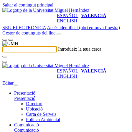
Saltar al contingut principal
ESPAÑOL
VALENCIÀ
ENGLISH
SEU ELECTRÒNICA
Accés identificat (obri en nova finestra)
Gestor de continguts del lloc
Introdueix la teua cerca
ESPAÑOL
VALENCIÀ
ENGLISH
Editar
Presentació
Presentació
Directori
Ubicació
Carta de Serveis
Política Ambiental
Comunicació
Comunicació