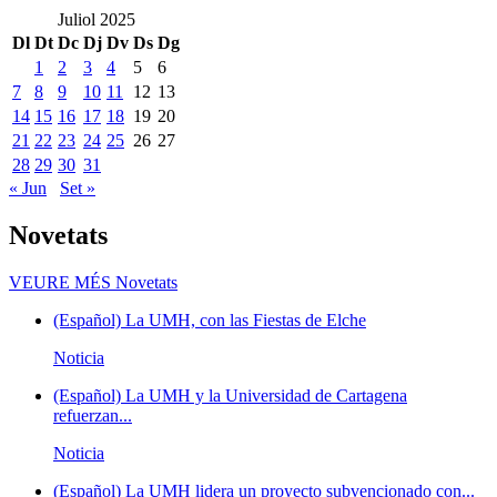
Juliol 2025
Dl
Dt
Dc
Dj
Dv
Ds
Dg
1
2
3
4
5
6
7
8
9
10
11
12
13
14
15
16
17
18
19
20
21
22
23
24
25
26
27
28
29
30
31
« Jun
Set »
Novetats
VEURE MÉS
Novetats
(Español) La UMH, con las Fiestas de Elche
Noticia
(Español) La UMH y la Universidad de Cartagena
refuerzan...
Noticia
(Español) La UMH lidera un proyecto subvencionado con...