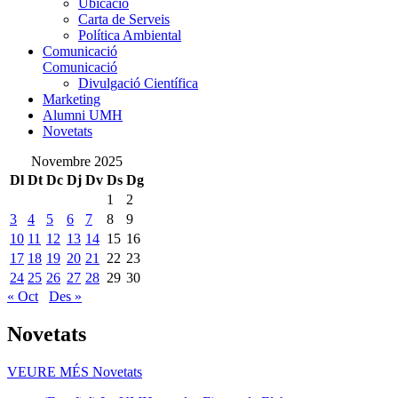
Ubicació
Carta de Serveis
Política Ambiental
Comunicació
Comunicació
Divulgació Científica
Marketing
Alumni UMH
Novetats
Novembre 2025
Dl
Dt
Dc
Dj
Dv
Ds
Dg
1
2
3
4
5
6
7
8
9
10
11
12
13
14
15
16
17
18
19
20
21
22
23
24
25
26
27
28
29
30
« Oct
Des »
Novetats
VEURE MÉS
Novetats