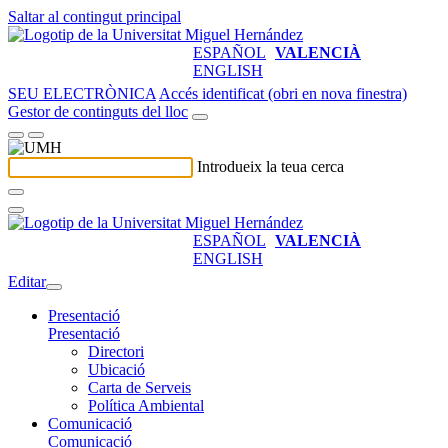
Saltar al contingut principal
ESPAÑOL
VALENCIÀ
ENGLISH
SEU ELECTRÒNICA
Accés identificat (obri en nova finestra)
Gestor de continguts del lloc
Introdueix la teua cerca
ESPAÑOL
VALENCIÀ
ENGLISH
Editar
Presentació
Presentació
Directori
Ubicació
Carta de Serveis
Política Ambiental
Comunicació
Comunicació