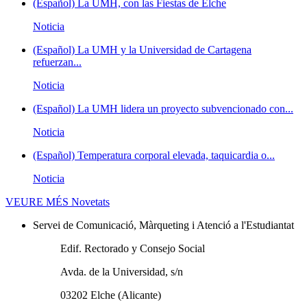
(Español) La UMH, con las Fiestas de Elche
Noticia
(Español) La UMH y la Universidad de Cartagena
refuerzan...
Noticia
(Español) La UMH lidera un proyecto subvencionado con...
Noticia
(Español) Temperatura corporal elevada, taquicardia o...
Noticia
VEURE MÉS
Novetats
Servei de Comunicació, Màrqueting i Atenció a l'Estudiantat
Edif. Rectorado y Consejo Social
Avda. de la Universidad, s/n
03202 Elche (Alicante)