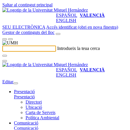
Saltar al contingut principal
ESPAÑOL
VALENCIÀ
ENGLISH
SEU ELECTRÒNICA
Accés identificat (obri en nova finestra)
Gestor de continguts del lloc
Introdueix la teua cerca
ESPAÑOL
VALENCIÀ
ENGLISH
Editar
Presentació
Presentació
Directori
Ubicació
Carta de Serveis
Política Ambiental
Comunicació
Comunicació