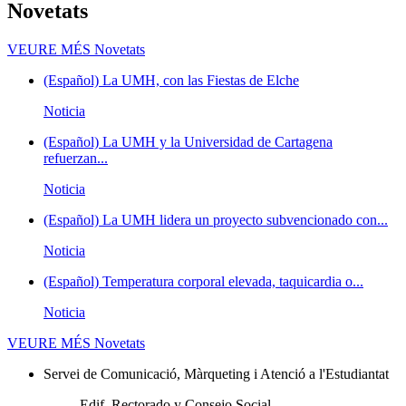
Novetats
VEURE MÉS
Novetats
(Español) La UMH, con las Fiestas de Elche
Noticia
(Español) La UMH y la Universidad de Cartagena
refuerzan...
Noticia
(Español) La UMH lidera un proyecto subvencionado con...
Noticia
(Español) Temperatura corporal elevada, taquicardia o...
Noticia
VEURE MÉS
Novetats
Servei de Comunicació, Màrqueting i Atenció a l'Estudiantat
Edif. Rectorado y Consejo Social