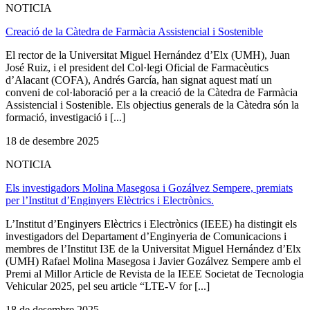
NOTICIA
Creació de la Càtedra de Farmàcia Assistencial i Sostenible
El rector de la Universitat Miguel Hernández d’Elx (UMH), Juan
José Ruiz, i el president del Col·legi Oficial de Farmacèutics
d’Alacant (COFA), Andrés García, han signat aquest matí un
conveni de col·laboració per a la creació de la Càtedra de Farmàcia
Assistencial i Sostenible. Els objectius generals de la Càtedra són la
formació, investigació i [...]
18 de desembre 2025
NOTICIA
Els investigadors Molina Masegosa i Gozálvez Sempere, premiats
per l’Institut d’Enginyers Elèctrics i Electrònics.
L’Institut d’Enginyers Elèctrics i Electrònics (IEEE) ha distingit els
investigadors del Departament d’Enginyeria de Comunicacions i
membres de l’Institut I3E de la Universitat Miguel Hernández d’Elx
(UMH) Rafael Molina Masegosa i Javier Gozálvez Sempere amb el
Premi al Millor Article de Revista de la IEEE Societat de Tecnologia
Vehicular 2025, pel seu article “LTE-V for [...]
18 de desembre 2025