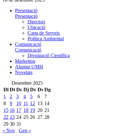
Presentació
Presentació
Directori
Ubicació
Carta de Serveis
Política Ambiental
Comunicació
Comunicació
Divulgació Científica
Marketing
Alumni UMH
Novetats
Desembre 2025
Dl
Dt
Dc
Dj
Dv
Ds
Dg
1
2
3
4
5
6
7
8
9
10
11
12
13
14
15
16
17
18
19
20
21
22
23
24
25
26
27
28
29
30
31
« Nov
Gen »