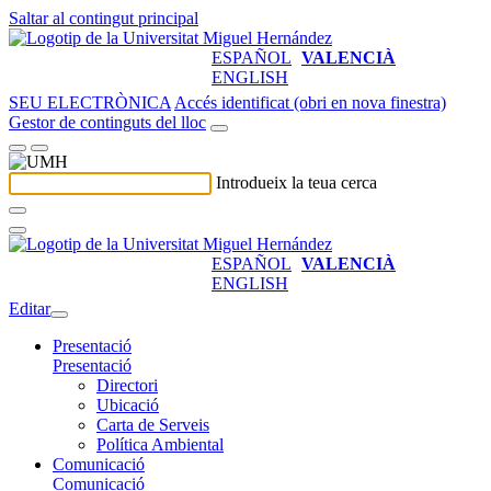
Saltar al contingut principal
ESPAÑOL
VALENCIÀ
ENGLISH
SEU ELECTRÒNICA
Accés identificat (obri en nova finestra)
Gestor de continguts del lloc
Introdueix la teua cerca
ESPAÑOL
VALENCIÀ
ENGLISH
Editar
Presentació
Presentació
Directori
Ubicació
Carta de Serveis
Política Ambiental
Comunicació
Comunicació