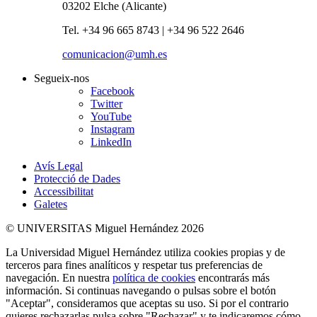
03202 Elche (Alicante)
Tel. +34 96 665 8743 | +34 96 522 2646
comunicacion@umh.es
Segueix-nos
Facebook
Twitter
YouTube
Instagram
LinkedIn
Avís Legal
Protecció de Dades
Accessibilitat
Galetes
© UNIVERSITAS Miguel Hernández 2026
La Universidad Miguel Hernández utiliza cookies propias y de
terceros para fines analíticos y respetar tus preferencias de
navegación. En nuestra
política de cookies
encontrarás más
información. Si continuas navegando o pulsas sobre el botón
"Aceptar", consideramos que aceptas su uso. Si por el contrario
quieres rechazarlas pulsa sobre "Rechazar" y te indicaremos cómo