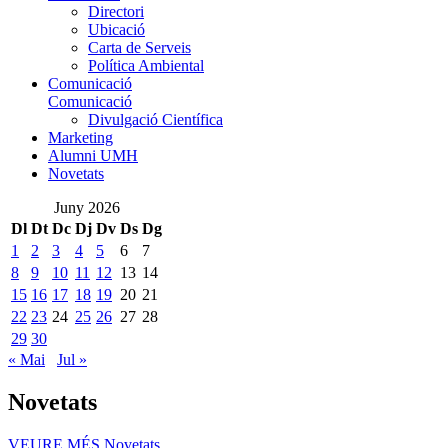
Directori
Ubicació
Carta de Serveis
Política Ambiental
Comunicació
Comunicació
Divulgació Científica
Marketing
Alumni UMH
Novetats
Juny 2026
Dl
Dt
Dc
Dj
Dv
Ds
Dg
1
2
3
4
5
6
7
8
9
10
11
12
13
14
15
16
17
18
19
20
21
22
23
24
25
26
27
28
29
30
« Mai
Jul »
Novetats
VEURE MÉS
Novetats