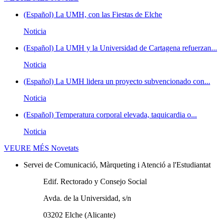
(Español) La UMH, con las Fiestas de Elche
Noticia
(Español) La UMH y la Universidad de Cartagena refuerzan...
Noticia
(Español) La UMH lidera un proyecto subvencionado con...
Noticia
(Español) Temperatura corporal elevada, taquicardia o...
Noticia
VEURE MÉS
Novetats
Servei de Comunicació, Màrqueting i Atenció a l'Estudiantat
Edif. Rectorado y Consejo Social
Avda. de la Universidad, s/n
03202 Elche (Alicante)