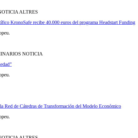
NOTICIA ALTRES
ntífico KronoSafe recibe 40.000 euros del programa Headstart Funding
opeu.
INARIOS NOTICIA
iedad”
opeu.
e la Red de Cátedras de Transformación del Modelo Económico
opeu.
NOTICIA ALTRES