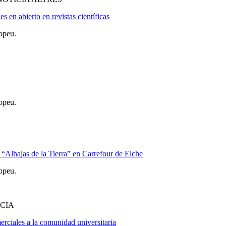
en abierto en revistas científicas
opeu.
opeu.
s “Alhajas de la Tierra” en Carrefour de Elche
opeu.
CIA
erciales a la comunidad universitaria