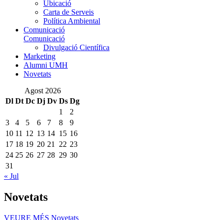
Ubicació
Carta de Serveis
Política Ambiental
Comunicació
Comunicació
Divulgació Científica
Marketing
Alumni UMH
Novetats
Agost 2026
Dl
Dt
Dc
Dj
Dv
Ds
Dg
1
2
3
4
5
6
7
8
9
10
11
12
13
14
15
16
17
18
19
20
21
22
23
24
25
26
27
28
29
30
31
« Jul
Novetats
VEURE MÉS
Novetats