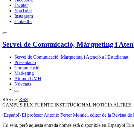
Twitter
YouTube
Instagram
LinkedIn
Servei de Comunicació, Màrqueting i Atenc
Servei de Comunicació, Màrqueting i Atenció a l'Estudiantat
Presentació
Comunicació
Marketing
Alumni UMH
Novetats
RSS de
RSS
CAMPUS ELX FUENTE INSTITUCIONAL NOTICIA ALTRES
(Español) El profesor Antonio Ferrer Montiel, editor de la Revista
Ho sent, però aquesta entrada només està disponible en Espanyol Eur