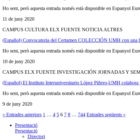
Ho sent, però aquesta entrada només està disponible en Espanyol Eur
11 de juny 2020
CAMPUS CULTURA ELX FUENTE NOTICIA ALTRES
(Español) Convocatoria del Certamen COLECCIÓN UMH con una bolsa
Ho sent, però aquesta entrada només està disponible en Espanyol Eur
10 de juny 2020
CAMPUS ELX FUENTE INVESTIGACIÓN JORNADAS Y SEM
(Español) El Instituto Interuniversitario López Piñero-UMH colabora y 
Ho sent, però aquesta entrada només està disponible en Espanyol Eur
9 de juny 2020
« Entrades anteriors
1
…
4
5
6
7
8
…
744
Entrades següents »
Presentació
Presentació
Directori