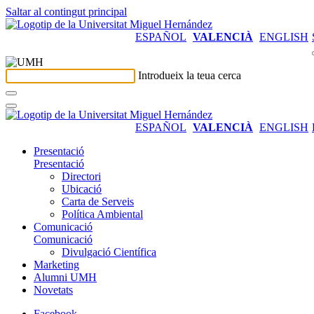
Saltar al contingut principal
ESPAÑOL
VALENCIÀ
ENGLISH
Introdueix la teua cerca
ESPAÑOL
VALENCIÀ
ENGLISH
Presentació
Presentació
Directori
Ubicació
Carta de Serveis
Política Ambiental
Comunicació
Comunicació
Divulgació Científica
Marketing
Alumni UMH
Novetats
Facebook