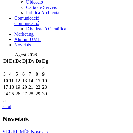
Ubicació
Carta de Serveis
Política Ambiental
Comunicació
Comunicació
Divulgació Científica
Marketing
Alumni UMH
Novetats
Agost 2026
Dl
Dt
Dc
Dj
Dv
Ds
Dg
1
2
3
4
5
6
7
8
9
10
11
12
13
14
15
16
17
18
19
20
21
22
23
24
25
26
27
28
29
30
31
« Jul
Novetats
VEURE MÉS
Novetats