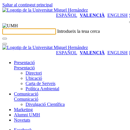
Saltar al contingut principal
ESPAÑOL
VALENCIÀ
ENGLISH
Introdueix la teua cerca
ESPAÑOL
VALENCIÀ
ENGLISH
Presentació
Presentació
Directori
Ubicació
Carta de Serveis
Política Ambiental
Comunicació
Comunicació
Divulgació Científica
Marketing
Alumni UMH
Novetats
Facebook