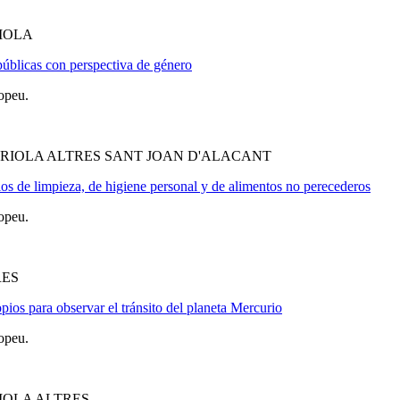
IOLA
públicas con perspectiva de género
opeu.
ORIOLA ALTRES SANT JOAN D'ALACANT
os de limpieza, de higiene personal y de alimentos no perecederos
opeu.
RES
os para observar el tránsito del planeta Mercurio
opeu.
IOLA ALTRES