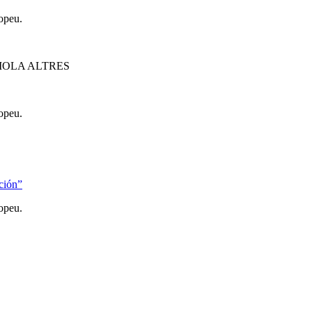
opeu.
IOLA ALTRES
opeu.
ción”
opeu.