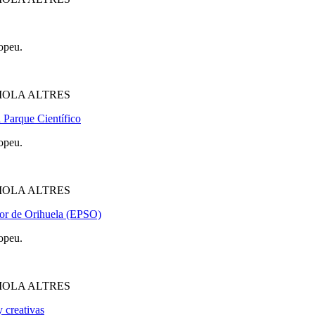
opeu.
IOLA ALTRES
l Parque Científico
opeu.
IOLA ALTRES
rior de Orihuela (EPSO)
opeu.
IOLA ALTRES
y creativas