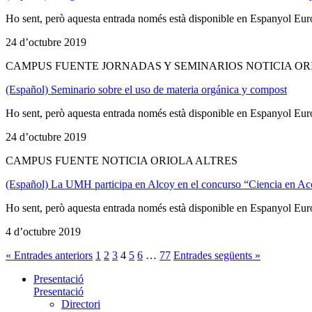
Ho sent, però aquesta entrada només està disponible en Espanyol Eur
24 d’octubre 2019
CAMPUS FUENTE JORNADAS Y SEMINARIOS NOTICIA OR
(Español) Seminario sobre el uso de materia orgánica y compost
Ho sent, però aquesta entrada només està disponible en Espanyol Eur
24 d’octubre 2019
CAMPUS FUENTE NOTICIA ORIOLA ALTRES
(Español) La UMH participa en Alcoy en el concurso “Ciencia en Ac
Ho sent, però aquesta entrada només està disponible en Espanyol Eur
4 d’octubre 2019
« Entrades anteriors
1
2
3
4
5
6
…
77
Entrades següents »
Presentació
Presentació
Directori