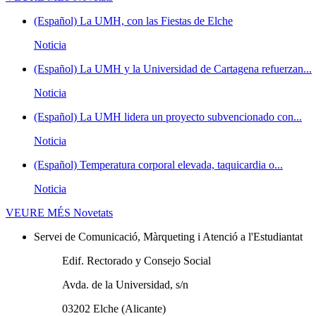
(Español) La UMH, con las Fiestas de Elche
Noticia
(Español) La UMH y la Universidad de Cartagena refuerzan...
Noticia
(Español) La UMH lidera un proyecto subvencionado con...
Noticia
(Español) Temperatura corporal elevada, taquicardia o...
Noticia
VEURE MÉS
Novetats
Servei de Comunicació, Màrqueting i Atenció a l'Estudiantat
Edif. Rectorado y Consejo Social
Avda. de la Universidad, s/n
03202 Elche (Alicante)