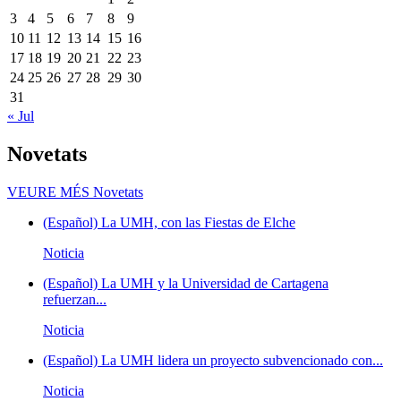
3
4
5
6
7
8
9
10
11
12
13
14
15
16
17
18
19
20
21
22
23
24
25
26
27
28
29
30
31
« Jul
Novetats
VEURE MÉS
Novetats
(Español) La UMH, con las Fiestas de Elche
Noticia
(Español) La UMH y la Universidad de Cartagena
refuerzan...
Noticia
(Español) La UMH lidera un proyecto subvencionado con...
Noticia