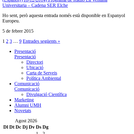
Universitaria – Cadena SER Elche
Ho sent, però aquesta entrada només està disponible en Espanyol
Europeu.
5 de febrer 2015
1
2
3
…
9
Entrades següents »
Presentació
Presentació
Directori
Ubicació
Carta de Serveis
Política Ambiental
Comunicació
Comunicació
Divulgació Científica
Marketing
Alumni UMH
Novetats
Agost 2026
Dl
Dt
Dc
Dj
Dv
Ds
Dg
1
2