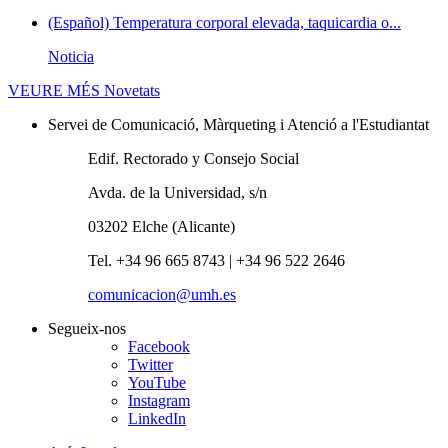
(Español) Temperatura corporal elevada, taquicardia o...
Noticia
VEURE MÉS
Novetats
Servei de Comunicació, Màrqueting i Atenció a l'Estudiantat
Edif. Rectorado y Consejo Social
Avda. de la Universidad, s/n
03202 Elche (Alicante)
Tel. +34 96 665 8743 | +34 96 522 2646
comunicacion@umh.es
Segueix-nos
Facebook
Twitter
YouTube
Instagram
LinkedIn