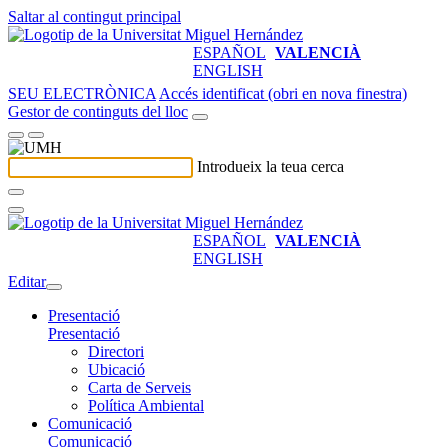
Saltar al contingut principal
ESPAÑOL
VALENCIÀ
ENGLISH
SEU ELECTRÒNICA
Accés identificat (obri en nova finestra)
Gestor de continguts del lloc
Introdueix la teua cerca
ESPAÑOL
VALENCIÀ
ENGLISH
Editar
Presentació
Presentació
Directori
Ubicació
Carta de Serveis
Política Ambiental
Comunicació
Comunicació