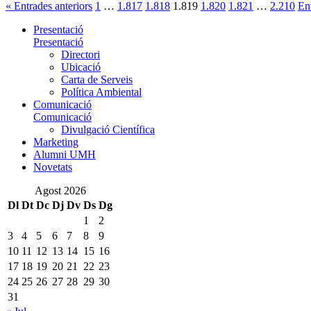
« Entrades anteriors
1
…
1.817
1.818
1.819
1.820
1.821
…
2.210
En
Presentació
Presentació
Directori
Ubicació
Carta de Serveis
Política Ambiental
Comunicació
Comunicació
Divulgació Científica
Marketing
Alumni UMH
Novetats
Agost 2026
Dl
Dt
Dc
Dj
Dv
Ds
Dg
1
2
3
4
5
6
7
8
9
10
11
12
13
14
15
16
17
18
19
20
21
22
23
24
25
26
27
28
29
30
31