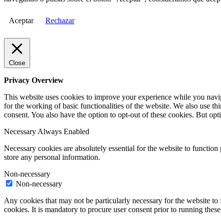
Aceptar
Rechazar
Close
Privacy Overview
This website uses cookies to improve your experience while you naviga
for the working of basic functionalities of the website. We also use t
consent. You also have the option to opt-out of these cookies. But op
Necessary
Always Enabled
Necessary cookies are absolutely essential for the website to function 
store any personal information.
Non-necessary
Non-necessary
Any cookies that may not be particularly necessary for the website to 
cookies. It is mandatory to procure user consent prior to running thes