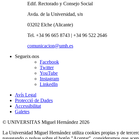
Edif. Rectorado y Consejo Social
Avda. de la Universidad, s/n
03202 Elche (Alicante)
Tel. +34 96 665 8743 | +34 96 522 2646
comunicacion@umh.es
Segueix-nos
Facebook
Twitter
YouTube
Instagram
LinkedIn
Avís Legal
Protecció de Dades
Accessibilitat
Galetes
© UNIVERSITAS Miguel Hernández 2026
La Universidad Miguel Hernández utiliza cookies propias y de terceros
navegando o pulsas sobre el botón "Aceptar", consideramos que acepta