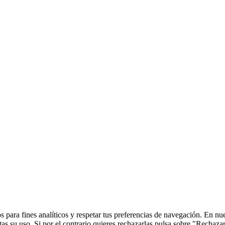
 para fines analíticos y respetar tus preferencias de navegación. En nu
s su uso. Si por el contrario quieres rechazarlas pulsa sobre "Rechaza