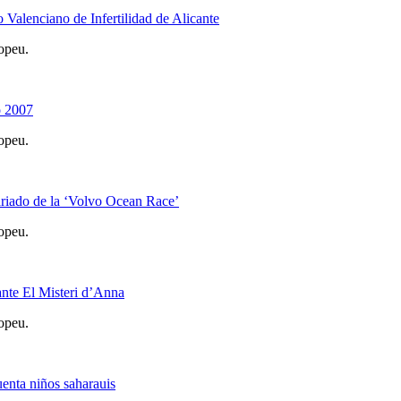
Valenciano de Infertilidad de Alicante
opeu.
o 2007
opeu.
riado de la ‘Volvo Ocean Race’
opeu.
nte El Misteri d’Anna
opeu.
uenta niños saharauis