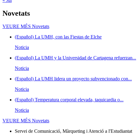
« Jul
Novetats
VEURE MÉS
Novetats
(Español) La UMH, con las Fiestas de Elche
Noticia
(Español) La UMH y la Universidad de Cartagena refuerzan...
Noticia
(Español) La UMH lidera un proyecto subvencionado con...
Noticia
(Español) Temperatura corporal elevada, taquicardia o...
Noticia
VEURE MÉS
Novetats
Servei de Comunicació, Màrqueting i Atenció a l'Estudiantat