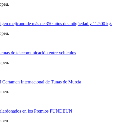
opeu.
origen mejicano de más de 350 años de antigüedad y 11.500 kg.
opeu.
temas de telecomunicación entre vehículos
opeu.
 Certamen Internacional de Tunas de Murcia
opeu.
 galardonados en los Premios FUNDEUN
opeu.