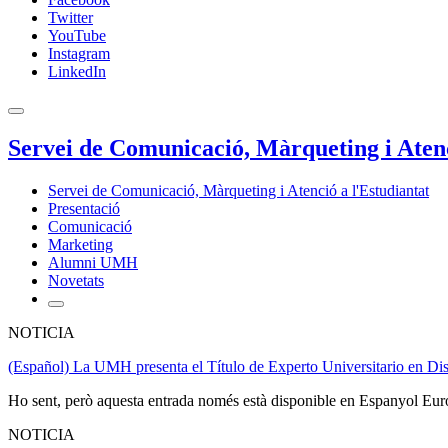
Twitter
YouTube
Instagram
LinkedIn
Servei de Comunicació, Màrqueting i Atenc
Servei de Comunicació, Màrqueting i Atenció a l'Estudiantat
Presentació
Comunicació
Marketing
Alumni UMH
Novetats
NOTICIA
(Español) La UMH presenta el Título de Experto Universitario en Di
Ho sent, però aquesta entrada només està disponible en Espanyol Eur
NOTICIA