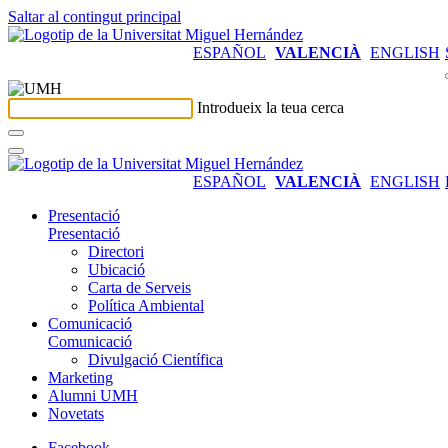
Saltar al contingut principal
ESPAÑOL
VALENCIÀ
ENGLISH
Introdueix la teua cerca
ESPAÑOL
VALENCIÀ
ENGLISH
Presentació
Presentació
Directori
Ubicació
Carta de Serveis
Política Ambiental
Comunicació
Comunicació
Divulgació Científica
Marketing
Alumni UMH
Novetats
Facebook