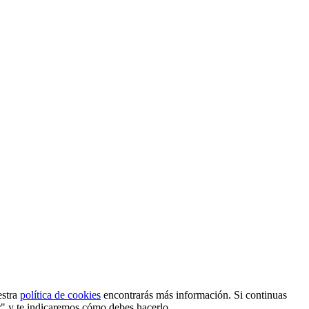
estra
política de cookies
encontrarás más información. Si continuas
r" y te indicaremos cómo debes hacerlo.