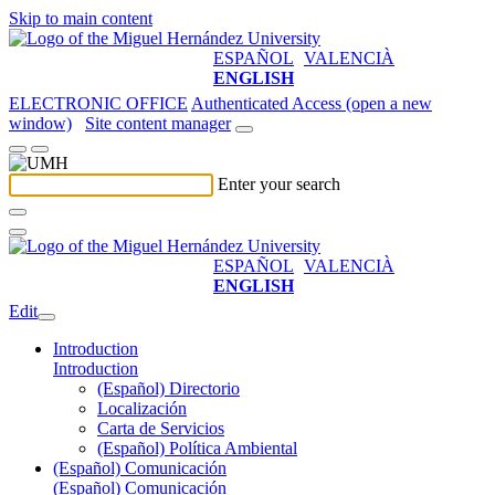
Skip to main content
ESPAÑOL
VALENCIÀ
ENGLISH
ELECTRONIC OFFICE
Authenticated Access (open a new
window)
Site content manager
Enter your search
ESPAÑOL
VALENCIÀ
ENGLISH
Edit
Introduction
Introduction
(Español) Directorio
Localización
Carta de Servicios
(Español) Política Ambiental
(Español) Comunicación
(Español) Comunicación