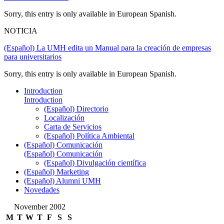
Sorry, this entry is only available in European Spanish.
NOTICIA
(Español) La UMH edita un Manual para la creación de empresas
para universitarios
Sorry, this entry is only available in European Spanish.
Introduction
Introduction
(Español) Directorio
Localización
Carta de Servicios
(Español) Política Ambiental
(Español) Comunicación
(Español) Comunicación
(Español) Divulgación científica
(Español) Marketing
(Español) Alumni UMH
Novedades
November 2002
M
T
W
T
F
S
S