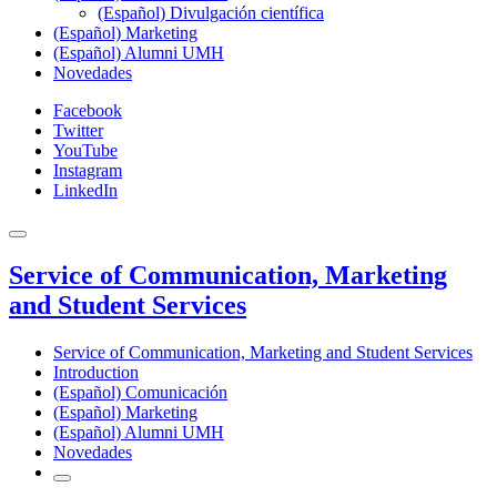
(Español) Divulgación científica
(Español) Marketing
(Español) Alumni UMH
Novedades
Facebook
Twitter
YouTube
Instagram
LinkedIn
Service of Communication, Marketing
and Student Services
Service of Communication, Marketing and Student Services
Introduction
(Español) Comunicación
(Español) Marketing
(Español) Alumni UMH
Novedades