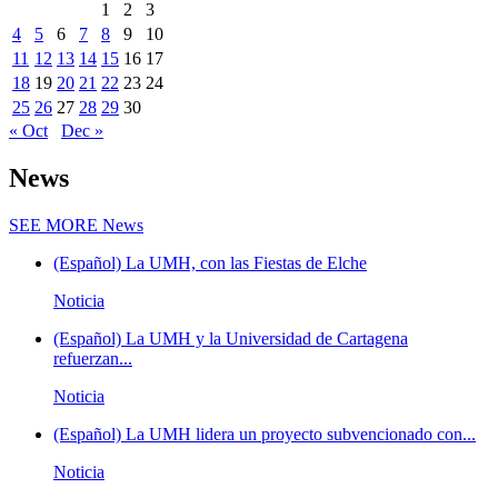
1
2
3
4
5
6
7
8
9
10
11
12
13
14
15
16
17
18
19
20
21
22
23
24
25
26
27
28
29
30
« Oct
Dec »
News
SEE MORE
News
(Español) La UMH, con las Fiestas de Elche
Noticia
(Español) La UMH y la Universidad de Cartagena
refuerzan...
Noticia
(Español) La UMH lidera un proyecto subvencionado con...
Noticia