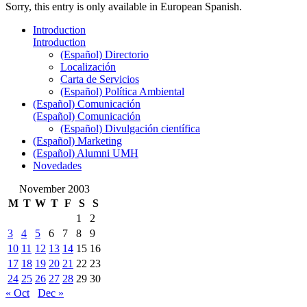
Sorry, this entry is only available in European Spanish.
Introduction
Introduction
(Español) Directorio
Localización
Carta de Servicios
(Español) Política Ambiental
(Español) Comunicación
(Español) Comunicación
(Español) Divulgación científica
(Español) Marketing
(Español) Alumni UMH
Novedades
November 2003
M
T
W
T
F
S
S
1
2
3
4
5
6
7
8
9
10
11
12
13
14
15
16
17
18
19
20
21
22
23
24
25
26
27
28
29
30
« Oct
Dec »