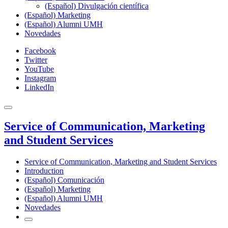
(Español) Divulgación científica
(Español) Marketing
(Español) Alumni UMH
Novedades
Facebook
Twitter
YouTube
Instagram
LinkedIn
Service of Communication, Marketing
and Student Services
Service of Communication, Marketing and Student Services
Introduction
(Español) Comunicación
(Español) Marketing
(Español) Alumni UMH
Novedades