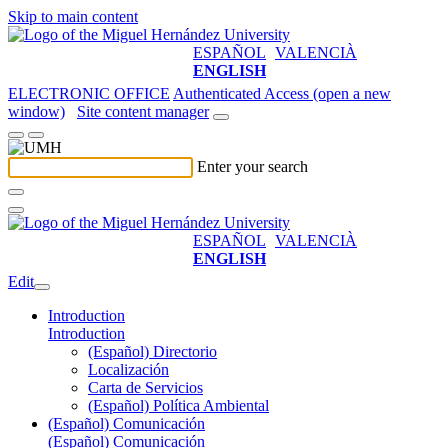
Skip to main content
ESPAÑOL
VALENCIÀ
ENGLISH
ELECTRONIC OFFICE
Authenticated Access (open a new
window)
Site content manager
Enter your search
ESPAÑOL
VALENCIÀ
ENGLISH
Edit
Introduction
Introduction
(Español) Directorio
Localización
Carta de Servicios
(Español) Política Ambiental
(Español) Comunicación
(Español) Comunicación