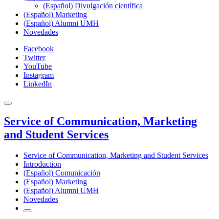
(Español) Divulgación científica
(Español) Marketing
(Español) Alumni UMH
Novedades
Facebook
Twitter
YouTube
Instagram
LinkedIn
Service of Communication, Marketing
and Student Services
Service of Communication, Marketing and Student Services
Introduction
(Español) Comunicación
(Español) Marketing
(Español) Alumni UMH
Novedades