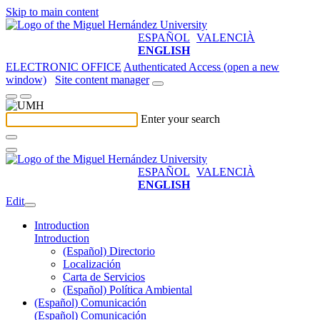
Skip to main content
ESPAÑOL
VALENCIÀ
ENGLISH
ELECTRONIC OFFICE
Authenticated Access (open a new
window)
Site content manager
Enter your search
ESPAÑOL
VALENCIÀ
ENGLISH
Edit
Introduction
Introduction
(Español) Directorio
Localización
Carta de Servicios
(Español) Política Ambiental
(Español) Comunicación
(Español) Comunicación