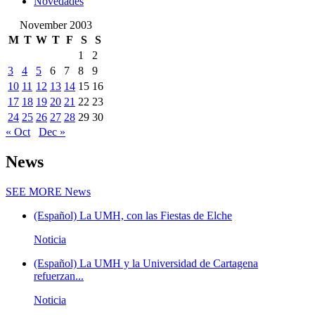
Novedades
November 2003
M
T
W
T
F
S
S
1
2
3
4
5
6
7
8
9
10
11
12
13
14
15
16
17
18
19
20
21
22
23
24
25
26
27
28
29
30
« Oct
Dec »
News
SEE MORE
News
(Español) La UMH, con las Fiestas de Elche
Noticia
(Español) La UMH y la Universidad de Cartagena
refuerzan...
Noticia