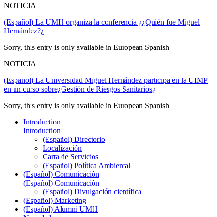
NOTICIA
(Español) La UMH organiza la conferencia ¿¿Quién fue Miguel
Hernández?¿
Sorry, this entry is only available in European Spanish.
NOTICIA
(Español) La Universidad Miguel Hernández participa en la UIMP
en un curso sobre¿Gestión de Riesgos Sanitarios¿
Sorry, this entry is only available in European Spanish.
Introduction
Introduction
(Español) Directorio
Localización
Carta de Servicios
(Español) Política Ambiental
(Español) Comunicación
(Español) Comunicación
(Español) Divulgación científica
(Español) Marketing
(Español) Alumni UMH