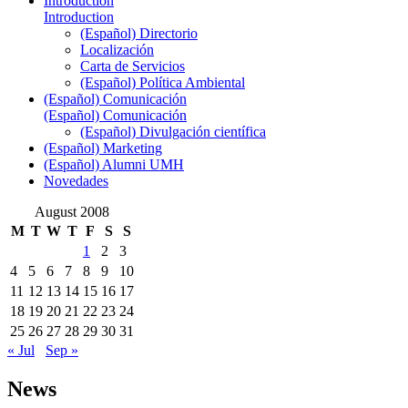
Introduction
Introduction
(Español) Directorio
Localización
Carta de Servicios
(Español) Política Ambiental
(Español) Comunicación
(Español) Comunicación
(Español) Divulgación científica
(Español) Marketing
(Español) Alumni UMH
Novedades
August 2008
M
T
W
T
F
S
S
1
2
3
4
5
6
7
8
9
10
11
12
13
14
15
16
17
18
19
20
21
22
23
24
25
26
27
28
29
30
31
« Jul
Sep »
News