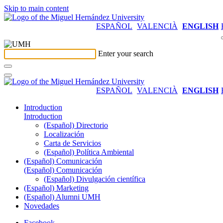
Skip to main content
ESPAÑOL
VALENCIÀ
ENGLISH
Enter your search
ESPAÑOL
VALENCIÀ
ENGLISH
Introduction
Introduction
(Español) Directorio
Localización
Carta de Servicios
(Español) Política Ambiental
(Español) Comunicación
(Español) Comunicación
(Español) Divulgación científica
(Español) Marketing
(Español) Alumni UMH
Novedades
Facebook