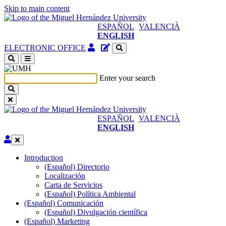
Skip to main content
ESPAÑOL
VALENCIÀ
ENGLISH
Authenticated
Site
ELECTRONIC OFFICE
Access
content
(open
manager
a
Enter your search
new
window)
ESPAÑOL
VALENCIÀ
ENGLISH
Edit
Introduction
Introduction
(Español) Directorio
Localización
Carta de Servicios
(Español) Política Ambiental
(Español) Comunicación
(Español)
(Español) Divulgación científica
Comunicación
(Español) Marketing