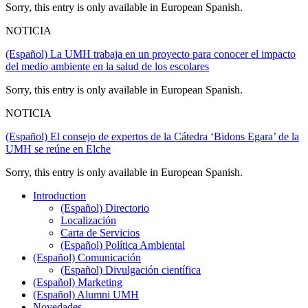
Sorry, this entry is only available in European Spanish.
NOTICIA
(Español) La UMH trabaja en un proyecto para conocer el impacto
del medio ambiente en la salud de los escolares
Sorry, this entry is only available in European Spanish.
NOTICIA
(Español) El consejo de expertos de la Cátedra ‘Bidons Egara’ de la
UMH se reúne en Elche
Sorry, this entry is only available in European Spanish.
Introduction
Introduction
(Español) Directorio
Localización
Carta de Servicios
(Español) Política Ambiental
(Español) Comunicación
(Español)
(Español) Divulgación científica
Comunicación
(Español) Marketing
(Español) Alumni UMH
Novedades