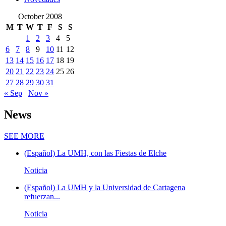
October 2008
M
T
W
T
F
S
S
1
2
3
4
5
6
7
8
9
10
11
12
13
14
15
16
17
18
19
20
21
22
23
24
25
26
27
28
29
30
31
« Sep
Nov »
News
News
SEE MORE
(Español) La UMH, con las Fiestas de Elche
Noticia
(Español) La UMH y la Universidad de Cartagena
refuerzan...
Noticia