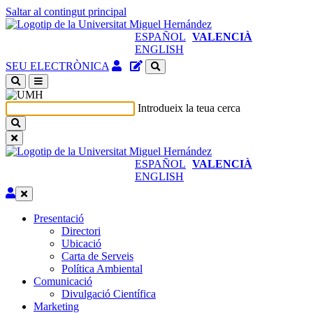
Saltar al contingut principal
ESPAÑOL
VALENCIÀ
ENGLISH
Accés
Gestor
SEU ELECTRÒNICA
identificat
de
(obri
continguts
en
del
Introdueix la teua cerca
nova
lloc
finestra)
ESPAÑOL
VALENCIÀ
ENGLISH
Editar
Presentació
Presentació
Directori
Ubicació
Carta de Serveis
Política Ambiental
Comunicació
Comunicació
Divulgació Científica
Marketing