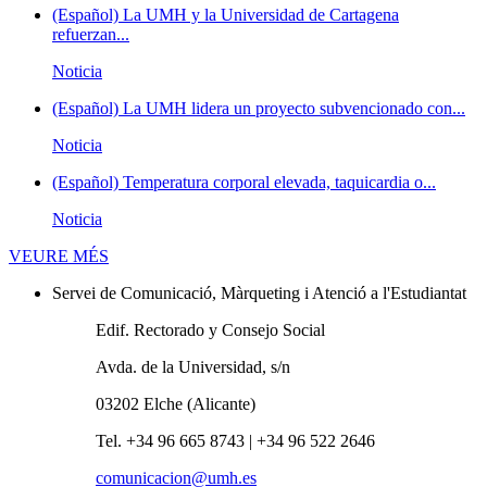
(Español) La UMH y la Universidad de Cartagena
refuerzan...
Noticia
(Español) La UMH lidera un proyecto subvencionado con...
Noticia
(Español) Temperatura corporal elevada, taquicardia o...
Noticia
Novetats
VEURE MÉS
Servei de Comunicació, Màrqueting i Atenció a l'Estudiantat
Edif. Rectorado y Consejo Social
Avda. de la Universidad, s/n
03202 Elche (Alicante)
Tel. +34 96 665 8743 | +34 96 522 2646
comunicacion@umh.es