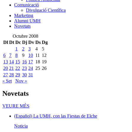
Comunicació
Comunicació
Divulgació Científica
Marketing
Alumni UMH
Novetats
Octubre 2008
Dl
Dt
Dc
Dj
Dv
Ds
Dg
1
2
3
4
5
6
7
8
9
10
11
12
13
14
15
16
17
18
19
20
21
22
23
24
25
26
27
28
29
30
31
« Set
Nov »
Novetats
Novetats
VEURE MÉS
(Español) La UMH, con las Fiestas de Elche
Noticia