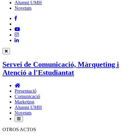
Alumni UMH
Novetats
Facebook
Twitter
YouTube
Instagram
LinkedIn
Servei de Comunicació, Màrqueting i
Atenció a l'Estudiantat
Servei
de
Presentació
Comunicació,
Comunicació
Màrqueting
Marketing
i
Alumni UMH
Atenció
Novetats
a
l'Estudiantat
OTROS ACTOS