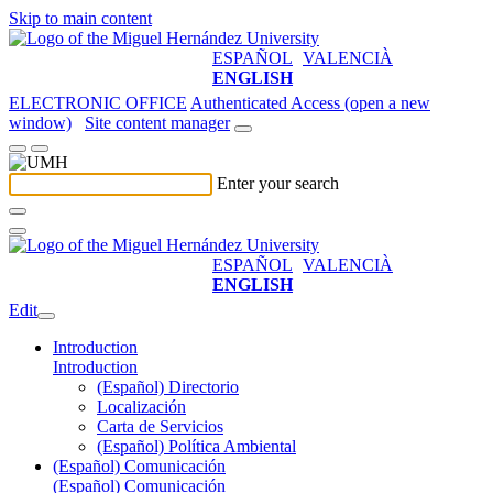
Skip to main content
ESPAÑOL
VALENCIÀ
ENGLISH
ELECTRONIC OFFICE
Authenticated Access (open a new
window)
Site content manager
Enter your search
ESPAÑOL
VALENCIÀ
ENGLISH
Edit
Introduction
Introduction
(Español) Directorio
Localización
Carta de Servicios
(Español) Política Ambiental
(Español) Comunicación
(Español) Comunicación