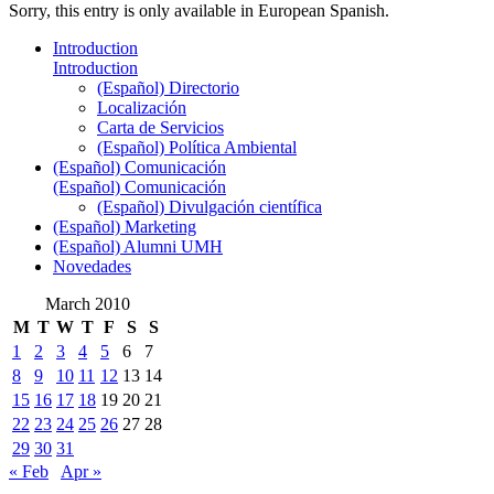
Sorry, this entry is only available in European Spanish.
Introduction
Introduction
(Español) Directorio
Localización
Carta de Servicios
(Español) Política Ambiental
(Español) Comunicación
(Español) Comunicación
(Español) Divulgación científica
(Español) Marketing
(Español) Alumni UMH
Novedades
March 2010
M
T
W
T
F
S
S
1
2
3
4
5
6
7
8
9
10
11
12
13
14
15
16
17
18
19
20
21
22
23
24
25
26
27
28
29
30
31
« Feb
Apr »