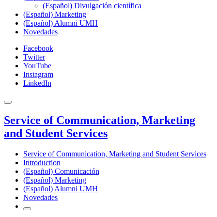
(Español) Divulgación científica
(Español) Marketing
(Español) Alumni UMH
Novedades
Facebook
Twitter
YouTube
Instagram
LinkedIn
Service of Communication, Marketing
and Student Services
Service of Communication, Marketing and Student Services
Introduction
(Español) Comunicación
(Español) Marketing
(Español) Alumni UMH
Novedades