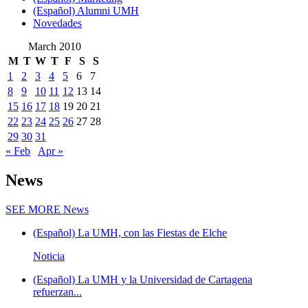
(Español) Alumni UMH
Novedades
March 2010
M
T
W
T
F
S
S
1
2
3
4
5
6
7
8
9
10
11
12
13
14
15
16
17
18
19
20
21
22
23
24
25
26
27
28
29
30
31
« Feb
Apr »
News
SEE MORE
News
(Español) La UMH, con las Fiestas de Elche
Noticia
(Español) La UMH y la Universidad de Cartagena
refuerzan...