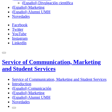
(Español) Divulgación científica
(Español) Marketing
(Español) Alumni UMH
Novedades
Facebook
Twitter
YouTube
Instagram
LinkedIn
Service of Communication, Marketing
and Student Services
Service of Communication, Marketing and Student Services
Introduction
(Español) Comunicación
(Español) Marketing
(Español) Alumni UMH
Novedades