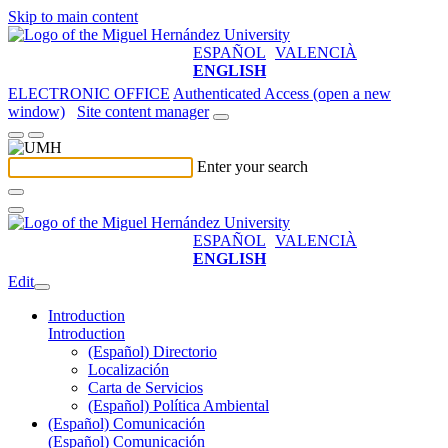
Skip to main content
ESPAÑOL
VALENCIÀ
ENGLISH
ELECTRONIC OFFICE
Authenticated Access (open a new
window)
Site content manager
Enter your search
ESPAÑOL
VALENCIÀ
ENGLISH
Edit
Introduction
Introduction
(Español) Directorio
Localización
Carta de Servicios
(Español) Política Ambiental
(Español) Comunicación
(Español) Comunicación