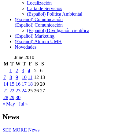
Localización
Carta de Servicios
(Español) Política Ambiental
(Español) Comunicación
(Español) Comunicación
(Español) Divulgación científica
(Español) Marketing
(Español) Alumni UMH
Novedades
June 2010
M
T
W
T
F
S
S
1
2
3
4
5
6
7
8
9
10
11
12
13
14
15
16
17
18
19
20
21
22
23
24
25
26
27
28
29
30
« May
Jul »
News
SEE MORE
News