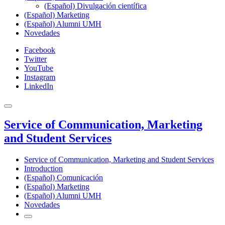
(Español) Divulgación científica
(Español) Marketing
(Español) Alumni UMH
Novedades
Facebook
Twitter
YouTube
Instagram
LinkedIn
Service of Communication, Marketing
and Student Services
Service of Communication, Marketing and Student Services
Introduction
(Español) Comunicación
(Español) Marketing
(Español) Alumni UMH
Novedades