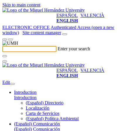
Skip to main content
ESPAÑOL
VALENCIÀ
ENGLISH
ELECTRONIC OFFICE
Authenticated Access (open a new
window)
Site content manager
Enter your search
ESPAÑOL
VALENCIÀ
ENGLISH
Edit
Introduction
Introduction
(Español) Directorio
Localización
Carta de Servicios
(Español) Política Ambiental
(Español) Comunicación
(Español) Comunicación