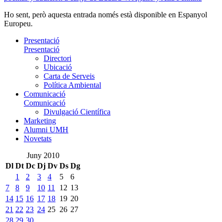
Ho sent, però aquesta entrada només està disponible en Espanyol
Europeu.
Presentació
Presentació
Directori
Ubicació
Carta de Serveis
Política Ambiental
Comunicació
Comunicació
Divulgació Científica
Marketing
Alumni UMH
Novetats
Juny 2010
Dl
Dt
Dc
Dj
Dv
Ds
Dg
1
2
3
4
5
6
7
8
9
10
11
12
13
14
15
16
17
18
19
20
21
22
23
24
25
26
27
28
29
30