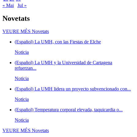
« Mai
Jul »
Novetats
VEURE MÉS
Novetats
(Español) La UMH, con las Fiestas de Elche
Noticia
(Español) La UMH y la Universidad de Cartagena
refuerzan...
Noticia
(Español) La UMH lidera un proyecto subvencionado con...
Noticia
(Español) Temperatura corporal elevada, taquicardia o...
Noticia
VEURE MÉS
Novetats