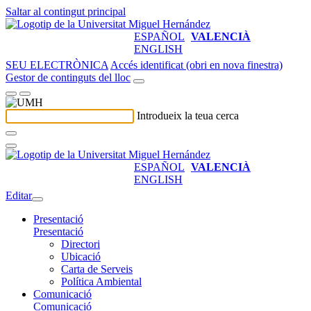
Saltar al contingut principal
ESPAÑOL
VALENCIÀ
ENGLISH
SEU ELECTRÒNICA
Accés identificat (obri en nova finestra)
Gestor de continguts del lloc
Introdueix la teua cerca
ESPAÑOL
VALENCIÀ
ENGLISH
Editar
Presentació
Presentació
Directori
Ubicació
Carta de Serveis
Política Ambiental
Comunicació
Comunicació