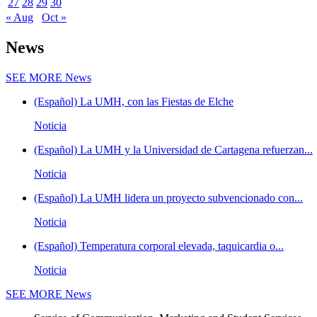
27
28
29
30
« Aug
Oct »
News
SEE MORE
News
(Español) La UMH, con las Fiestas de Elche
Noticia
(Español) La UMH y la Universidad de Cartagena refuerzan...
Noticia
(Español) La UMH lidera un proyecto subvencionado con...
Noticia
(Español) Temperatura corporal elevada, taquicardia o...
Noticia
SEE MORE
News