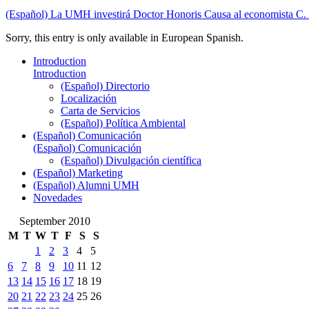
(Español) La UMH investirá Doctor Honoris Causa al economista C. 
Sorry, this entry is only available in European Spanish.
Introduction
Introduction
(Español) Directorio
Localización
Carta de Servicios
(Español) Política Ambiental
(Español) Comunicación
(Español) Comunicación
(Español) Divulgación científica
(Español) Marketing
(Español) Alumni UMH
Novedades
September 2010
M
T
W
T
F
S
S
1
2
3
4
5
6
7
8
9
10
11
12
13
14
15
16
17
18
19
20
21
22
23
24
25
26