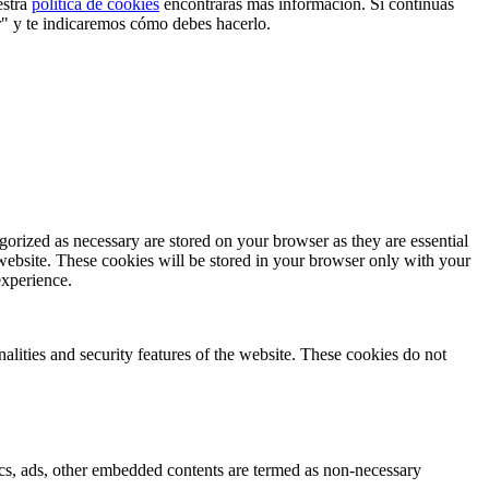
estra
política de cookies
encontrarás más información. Si continuas
r" y te indicaremos cómo debes hacerlo.
gorized as necessary are stored on your browser as they are essential
 website. These cookies will be stored in your browser only with your
experience.
nalities and security features of the website. These cookies do not
ytics, ads, other embedded contents are termed as non-necessary