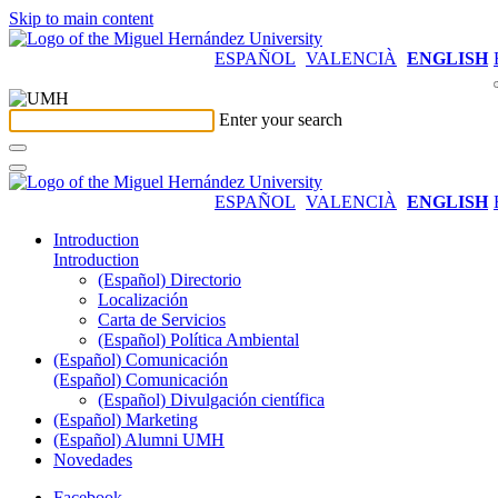
Skip to main content
ESPAÑOL
VALENCIÀ
ENGLISH
Enter your search
ESPAÑOL
VALENCIÀ
ENGLISH
Introduction
Introduction
(Español) Directorio
Localización
Carta de Servicios
(Español) Política Ambiental
(Español) Comunicación
(Español) Comunicación
(Español) Divulgación científica
(Español) Marketing
(Español) Alumni UMH
Novedades
Facebook