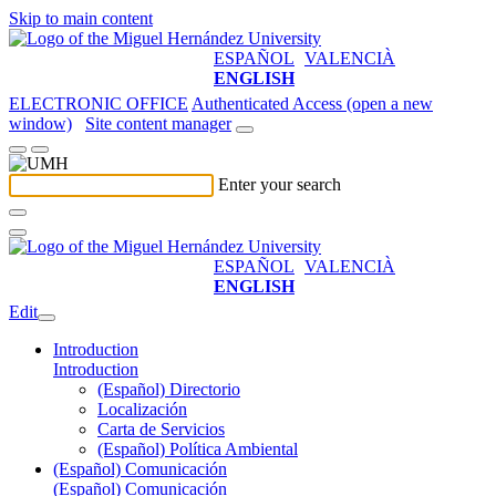
Skip to main content
ESPAÑOL
VALENCIÀ
ENGLISH
ELECTRONIC OFFICE
Authenticated Access (open a new
window)
Site content manager
Enter your search
ESPAÑOL
VALENCIÀ
ENGLISH
Edit
Introduction
Introduction
(Español) Directorio
Localización
Carta de Servicios
(Español) Política Ambiental
(Español) Comunicación
(Español) Comunicación