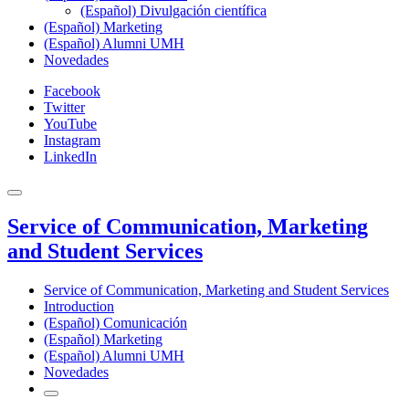
(Español) Divulgación científica
(Español) Marketing
(Español) Alumni UMH
Novedades
Facebook
Twitter
YouTube
Instagram
LinkedIn
Service of Communication, Marketing
and Student Services
Service of Communication, Marketing and Student Services
Introduction
(Español) Comunicación
(Español) Marketing
(Español) Alumni UMH
Novedades