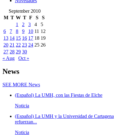
Novedades
September 2010
M
T
W
T
F
S
S
1
2
3
4
5
6
7
8
9
10
11
12
13
14
15
16
17
18
19
20
21
22
23
24
25
26
27
28
29
30
« Aug
Oct »
News
SEE MORE
News
(Español) La UMH, con las Fiestas de Elche
Noticia
(Español) La UMH y la Universidad de Cartagena
refuerzan...
Noticia