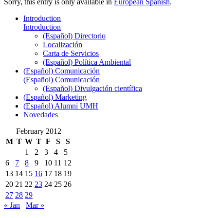
Sorry, this entry is only available in
European Spanish
.
Introduction
Introduction
(Español) Directorio
Localización
Carta de Servicios
(Español) Política Ambiental
(Español) Comunicación
(Español) Comunicación
(Español) Divulgación científica
(Español) Marketing
(Español) Alumni UMH
Novedades
February 2012
M
T
W
T
F
S
S
1
2
3
4
5
6
7
8
9
10
11
12
13
14
15
16
17
18
19
20
21
22
23
24
25
26
27
28
29
« Jan
Mar »