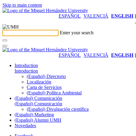
Skip to main content
ESPAÑOL
VALENCIÀ
ENGLISH
Enter your search
ESPAÑOL
VALENCIÀ
ENGLISH
Introduction
Introduction
(Español) Directorio
Localización
Carta de Servicios
(Español) Política Ambiental
(Español) Comunicación
(Español) Comunicación
(Español) Divulgación científica
(Español) Marketing
(Español) Alumni UMH
Novedades
Facebook