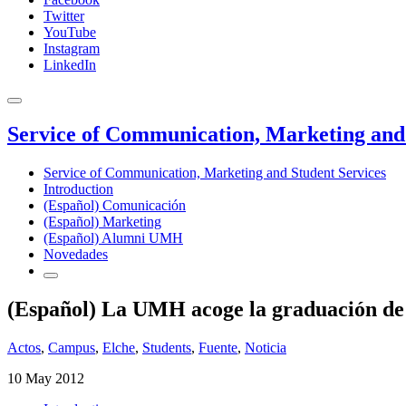
Twitter
YouTube
Instagram
LinkedIn
Service of Communication, Marketing and 
Service of Communication, Marketing and Student Services
Introduction
(Español) Comunicación
(Español) Marketing
(Español) Alumni UMH
Novedades
(Español) La UMH acoge la graduación de 
Actos
,
Campus
,
Elche
,
Students
,
Fuente
,
Noticia
10 May 2012