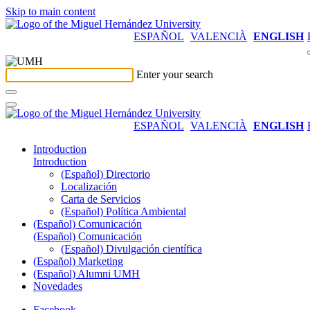
Skip to main content
ESPAÑOL
VALENCIÀ
ENGLISH
Enter your search
ESPAÑOL
VALENCIÀ
ENGLISH
Introduction
Introduction
(Español) Directorio
Localización
Carta de Servicios
(Español) Política Ambiental
(Español) Comunicación
(Español) Comunicación
(Español) Divulgación científica
(Español) Marketing
(Español) Alumni UMH
Novedades
Facebook