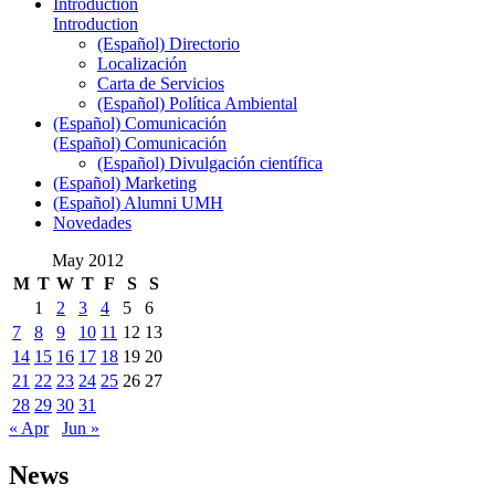
Introduction
Introduction
(Español) Directorio
Localización
Carta de Servicios
(Español) Política Ambiental
(Español) Comunicación
(Español) Comunicación
(Español) Divulgación científica
(Español) Marketing
(Español) Alumni UMH
Novedades
May 2012
M
T
W
T
F
S
S
1
2
3
4
5
6
7
8
9
10
11
12
13
14
15
16
17
18
19
20
21
22
23
24
25
26
27
28
29
30
31
« Apr
Jun »
News