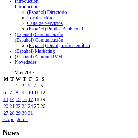
Introduction
Introduction
(Español) Directorio
Localización
Carta de Servicios
(Español) Política Ambiental
(Español) Comunicación
(Español) Comunicación
(Español) Divulgación científica
(Español) Marketing
(Español) Alumni UMH
Novedades
May 2013
M
T
W
T
F
S
S
1
2
3
4
5
6
7
8
9
10
11
12
13
14
15
16
17
18
19
20
21
22
23
24
25
26
27
28
29
30
31
« Apr
Jun »
News