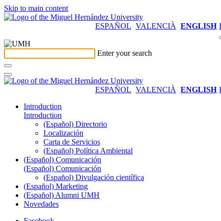
Skip to main content
ESPAÑOL
VALENCIÀ
ENGLISH
Enter your search
ESPAÑOL
VALENCIÀ
ENGLISH
Introduction
Introduction
(Español) Directorio
Localización
Carta de Servicios
(Español) Política Ambiental
(Español) Comunicación
(Español) Comunicación
(Español) Divulgación científica
(Español) Marketing
(Español) Alumni UMH
Novedades
Facebook