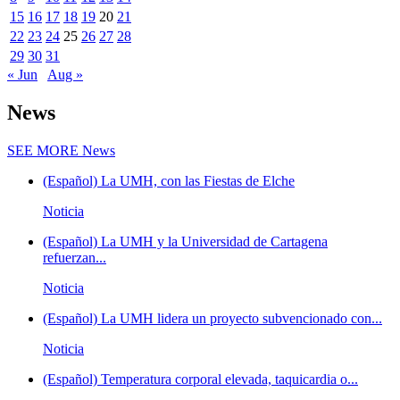
15
16
17
18
19
20
21
22
23
24
25
26
27
28
29
30
31
« Jun
Aug »
News
SEE MORE
News
(Español) La UMH, con las Fiestas de Elche
Noticia
(Español) La UMH y la Universidad de Cartagena
refuerzan...
Noticia
(Español) La UMH lidera un proyecto subvencionado con...
Noticia
(Español) Temperatura corporal elevada, taquicardia o...