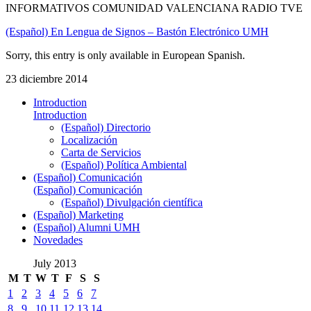
INFORMATIVOS COMUNIDAD VALENCIANA RADIO TVE
(Español) En Lengua de Signos – Bastón Electrónico UMH
Sorry, this entry is only available in European Spanish.
23 diciembre 2014
Introduction
Introduction
(Español) Directorio
Localización
Carta de Servicios
(Español) Política Ambiental
(Español) Comunicación
(Español) Comunicación
(Español) Divulgación científica
(Español) Marketing
(Español) Alumni UMH
Novedades
July 2013
M
T
W
T
F
S
S
1
2
3
4
5
6
7
8
9
10
11
12
13
14