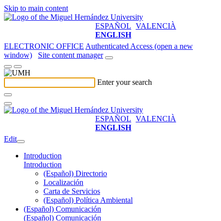
Skip to main content
ESPAÑOL
VALENCIÀ
ENGLISH
ELECTRONIC OFFICE
Authenticated Access (open a new
window)
Site content manager
Enter your search
ESPAÑOL
VALENCIÀ
ENGLISH
Edit
Introduction
Introduction
(Español) Directorio
Localización
Carta de Servicios
(Español) Política Ambiental
(Español) Comunicación
(Español) Comunicación