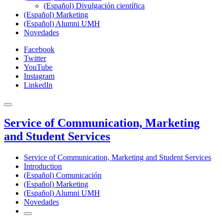
(Español) Divulgación científica
(Español) Marketing
(Español) Alumni UMH
Novedades
Facebook
Twitter
YouTube
Instagram
LinkedIn
Service of Communication, Marketing
and Student Services
Service of Communication, Marketing and Student Services
Introduction
(Español) Comunicación
(Español) Marketing
(Español) Alumni UMH
Novedades