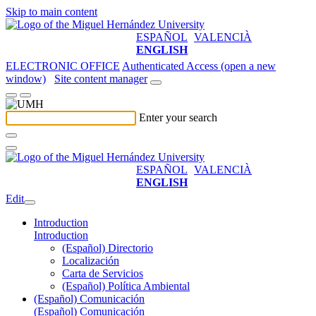
Skip to main content
ESPAÑOL
VALENCIÀ
ENGLISH
ELECTRONIC OFFICE
Authenticated Access (open a new
window)
Site content manager
Enter your search
ESPAÑOL
VALENCIÀ
ENGLISH
Edit
Introduction
Introduction
(Español) Directorio
Localización
Carta de Servicios
(Español) Política Ambiental
(Español) Comunicación
(Español) Comunicación