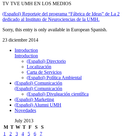
TV TVE UMH EN LOS MEDIOS
(Español) Reportaje del programa “Fábrica de Ideas” de La 2
dedicado al Instituto de Neurociencias de la UMH.
Sorry, this entry is only available in European Spanish.
23 diciembre 2014
Introduction
Introduction
(Español) Directorio
Localización
Carta de Servicios
(Español) Política Ambiental
(Español) Comunicación
(Español) Comunicación
(Español) Divulgación científica
(Español) Marketing
(Español) Alumni UMH
Novedades
July 2013
M
T
W
T
F
S
S
1
2
3
4
5
6
7