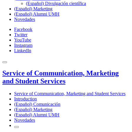
(Español) Divulgación científica
(Español) Marketing
(Español) Alumni UMH
Novedades
Facebook
Twitter
YouTube
Instagram
LinkedIn
Service of Communication, Marketing
and Student Services
Service of Communication, Marketing and Student Services
Introduction
(Español) Comunicación
(Español) Marketing
(Español) Alumni UMH
Novedades