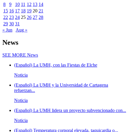
8
9
10
11
12
13
14
15
16
17
18
19
20
21
22
23
24
25
26
27
28
29
30
31
« Jun
Aug »
News
SEE MORE
News
(Español) La UMH, con las Fiestas de Elche
Noticia
(Español) La UMH y la Universidad de Cartagena
refuerzan...
Noticia
(Español) La UMH lidera un proyecto subvencionado con...
Noticia
(Español) Temperatura corporal elevada, taquicardia o...