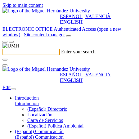
Skip to main content
ESPAÑOL
VALENCIÀ
ENGLISH
ELECTRONIC OFFICE
Authenticated Access (open a new
window)
Site content manager
Enter your search
ESPAÑOL
VALENCIÀ
ENGLISH
Edit
Introduction
Introduction
(Español) Directorio
Localización
Carta de Servicios
(Español) Política Ambiental
(Español) Comunicación
(Español) Comunicación