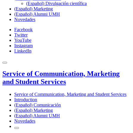
(Español) Divulgación científica
(Español) Marketing
(Español) Alumni UMH
Novedades
Facebook
Twitter
YouTube
Instagram
LinkedIn
Service of Communication, Marketing
and Student Services
Service of Communication, Marketing and Student Services
Introduction
(Español) Comunicación
(Español) Marketing
(Español) Alumni UMH
Novedades