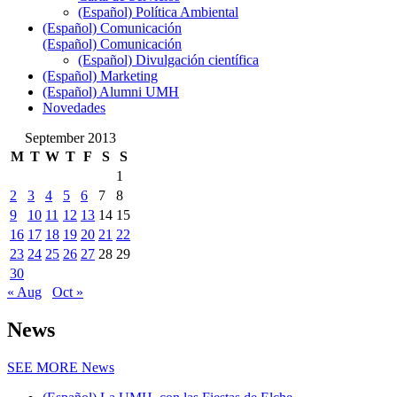
(Español) Política Ambiental
(Español) Comunicación
(Español) Comunicación
(Español) Divulgación científica
(Español) Marketing
(Español) Alumni UMH
Novedades
September 2013
M
T
W
T
F
S
S
1
2
3
4
5
6
7
8
9
10
11
12
13
14
15
16
17
18
19
20
21
22
23
24
25
26
27
28
29
30
« Aug
Oct »
News
SEE MORE
News