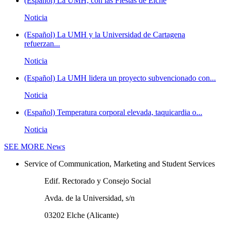
(Español) La UMH, con las Fiestas de Elche
Noticia
(Español) La UMH y la Universidad de Cartagena
refuerzan...
Noticia
(Español) La UMH lidera un proyecto subvencionado con...
Noticia
(Español) Temperatura corporal elevada, taquicardia o...
Noticia
SEE MORE
News
Service of Communication, Marketing and Student Services
Edif. Rectorado y Consejo Social
Avda. de la Universidad, s/n
03202 Elche (Alicante)