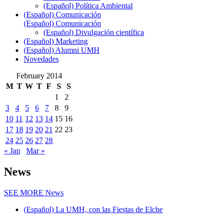
(Español) Política Ambiental
(Español) Comunicación
(Español) Comunicación
(Español) Divulgación científica
(Español) Marketing
(Español) Alumni UMH
Novedades
February 2014
M
T
W
T
F
S
S
1
2
3
4
5
6
7
8
9
10
11
12
13
14
15
16
17
18
19
20
21
22
23
24
25
26
27
28
« Jan
Mar »
News
SEE MORE
News
(Español) La UMH, con las Fiestas de Elche