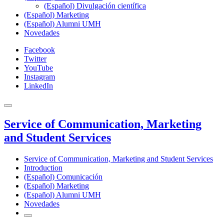
(Español) Divulgación científica
(Español) Marketing
(Español) Alumni UMH
Novedades
Facebook
Twitter
YouTube
Instagram
LinkedIn
Service of Communication, Marketing
and Student Services
Service of Communication, Marketing and Student Services
Introduction
(Español) Comunicación
(Español) Marketing
(Español) Alumni UMH
Novedades