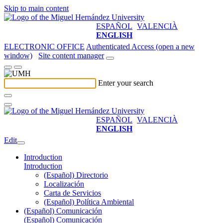
Skip to main content
ESPAÑOL
VALENCIÀ
ENGLISH
ELECTRONIC OFFICE
Authenticated Access (open a new
window)
Site content manager
Enter your search
ESPAÑOL
VALENCIÀ
ENGLISH
Edit
Introduction
Introduction
(Español) Directorio
Localización
Carta de Servicios
(Español) Política Ambiental
(Español) Comunicación
(Español) Comunicación