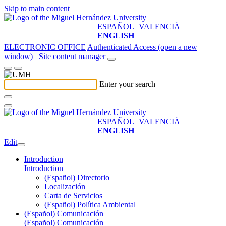
Skip to main content
ESPAÑOL
VALENCIÀ
ENGLISH
ELECTRONIC OFFICE
Authenticated Access (open a new
window)
Site content manager
Enter your search
ESPAÑOL
VALENCIÀ
ENGLISH
Edit
Introduction
Introduction
(Español) Directorio
Localización
Carta de Servicios
(Español) Política Ambiental
(Español) Comunicación
(Español) Comunicación