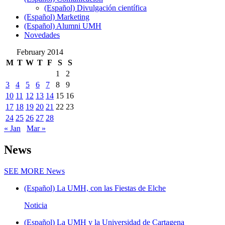
(Español) Divulgación científica
(Español) Marketing
(Español) Alumni UMH
Novedades
February 2014
M
T
W
T
F
S
S
1
2
3
4
5
6
7
8
9
10
11
12
13
14
15
16
17
18
19
20
21
22
23
24
25
26
27
28
« Jan
Mar »
News
SEE MORE
News
(Español) La UMH, con las Fiestas de Elche
Noticia
(Español) La UMH y la Universidad de Cartagena