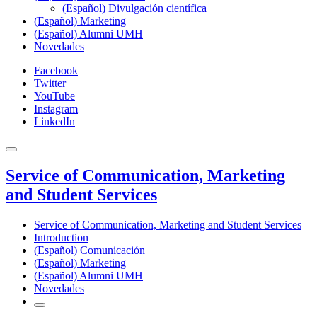
(Español) Divulgación científica
(Español) Marketing
(Español) Alumni UMH
Novedades
Facebook
Twitter
YouTube
Instagram
LinkedIn
Service of Communication, Marketing
and Student Services
Service of Communication, Marketing and Student Services
Introduction
(Español) Comunicación
(Español) Marketing
(Español) Alumni UMH
Novedades