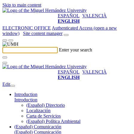
Skip to main content
ESPAÑOL
VALENCIÀ
ENGLISH
ELECTRONIC OFFICE
Authenticated Access (open a new
window)
Site content manager
Enter your search
ESPAÑOL
VALENCIÀ
ENGLISH
Edit
Introduction
Introduction
(Español) Directorio
Localización
Carta de Servicios
(Español) Política Ambiental
(Español) Comunicación
(Español) Comunicación