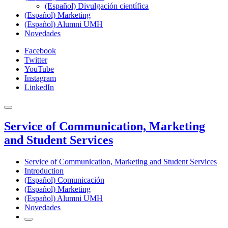
(Español) Divulgación científica
(Español) Marketing
(Español) Alumni UMH
Novedades
Facebook
Twitter
YouTube
Instagram
LinkedIn
Service of Communication, Marketing
and Student Services
Service of Communication, Marketing and Student Services
Introduction
(Español) Comunicación
(Español) Marketing
(Español) Alumni UMH
Novedades