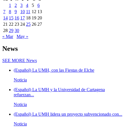
1
2
3
4
5
6
7
8
9
10
11
12
13
14
15
16
17
18
19
20
21
22
23
24
25
26
27
28
29
30
« Mar
May »
News
SEE MORE
News
(Español) La UMH, con las Fiestas de Elche
Noticia
(Español) La UMH y la Universidad de Cartagena
refuerzan...
Noticia
(Español) La UMH lidera un proyecto subvencionado con...
Noticia