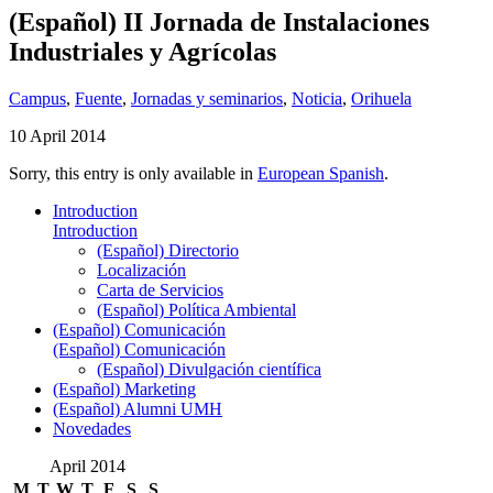
(Español) II Jornada de Instalaciones
Industriales y Agrícolas
Campus
,
Fuente
,
Jornadas y seminarios
,
Noticia
,
Orihuela
10 April 2014
Sorry, this entry is only available in
European Spanish
.
Introduction
Introduction
(Español) Directorio
Localización
Carta de Servicios
(Español) Política Ambiental
(Español) Comunicación
(Español) Comunicación
(Español) Divulgación científica
(Español) Marketing
(Español) Alumni UMH
Novedades
April 2014
M
T
W
T
F
S
S