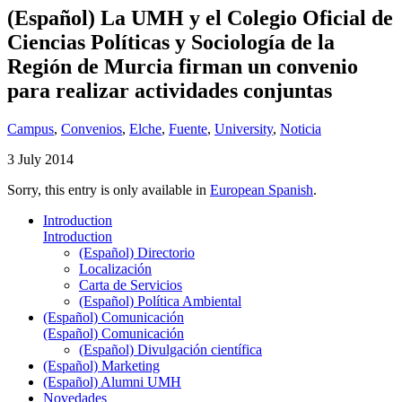
(Español) La UMH y el Colegio Oficial de
Ciencias Políticas y Sociología de la
Región de Murcia firman un convenio
para realizar actividades conjuntas
Campus
,
Convenios
,
Elche
,
Fuente
,
University
,
Noticia
3 July 2014
Sorry, this entry is only available in
European Spanish
.
Introduction
Introduction
(Español) Directorio
Localización
Carta de Servicios
(Español) Política Ambiental
(Español) Comunicación
(Español) Comunicación
(Español) Divulgación científica
(Español) Marketing
(Español) Alumni UMH
Novedades