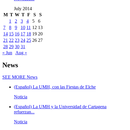
July 2014
M
T
W
T
F
S
S
1
2
3
4
5
6
7
8
9
10
11
12
13
14
15
16
17
18
19
20
21
22
23
24
25
26
27
28
29
30
31
« Jun
Aug »
News
SEE MORE
News
(Español) La UMH, con las Fiestas de Elche
Noticia
(Español) La UMH y la Universidad de Cartagena
refuerzan...
Noticia