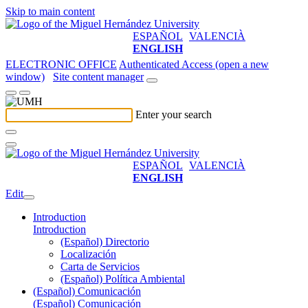
Skip to main content
ESPAÑOL
VALENCIÀ
ENGLISH
ELECTRONIC OFFICE
Authenticated Access (open a new
window)
Site content manager
Enter your search
ESPAÑOL
VALENCIÀ
ENGLISH
Edit
Introduction
Introduction
(Español) Directorio
Localización
Carta de Servicios
(Español) Política Ambiental
(Español) Comunicación
(Español) Comunicación