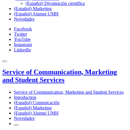
(Español) Divulgación científica
(Español) Marketing
(Español) Alumni UMH
Novedades
Facebook
Twitter
YouTube
Instagram
LinkedIn
Service of Communication, Marketing
and Student Services
Service of Communication, Marketing and Student Services
Introduction
(Español) Comunicación
(Español) Marketing
(Español) Alumni UMH
Novedades