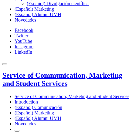
(Español) Divulgación científica
(Español) Marketing
(Español) Alumni UMH
Novedades
Facebook
Twitter
YouTube
Instagram
LinkedIn
Service of Communication, Marketing
and Student Services
Service of Communication, Marketing and Student Services
Introduction
(Español) Comunicación
(Español) Marketing
(Español) Alumni UMH
Novedades