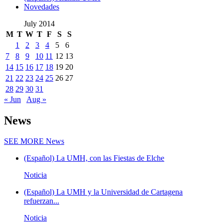
Novedades
July 2014
M
T
W
T
F
S
S
1
2
3
4
5
6
7
8
9
10
11
12
13
14
15
16
17
18
19
20
21
22
23
24
25
26
27
28
29
30
31
« Jun
Aug »
News
SEE MORE
News
(Español) La UMH, con las Fiestas de Elche
Noticia
(Español) La UMH y la Universidad de Cartagena
refuerzan...
Noticia