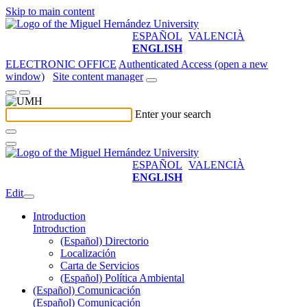
Skip to main content
ESPAÑOL
VALENCIÀ
ENGLISH
ELECTRONIC OFFICE
Authenticated Access (open a new
window)
Site content manager
Enter your search
ESPAÑOL
VALENCIÀ
ENGLISH
Edit
Introduction
Introduction
(Español) Directorio
Localización
Carta de Servicios
(Español) Política Ambiental
(Español) Comunicación
(Español) Comunicación