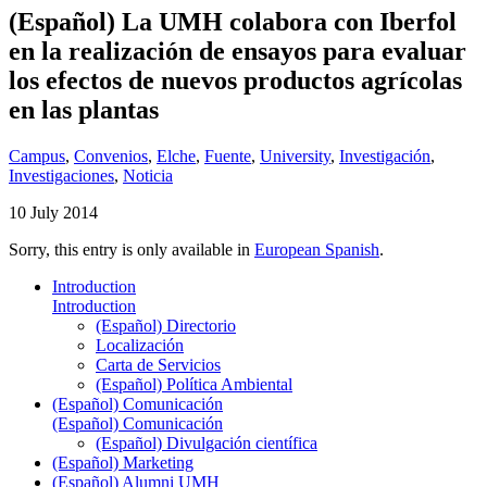
(Español) La UMH colabora con Iberfol
en la realización de ensayos para evaluar
los efectos de nuevos productos agrícolas
en las plantas
Campus
,
Convenios
,
Elche
,
Fuente
,
University
,
Investigación
,
Investigaciones
,
Noticia
10 July 2014
Sorry, this entry is only available in
European Spanish
.
Introduction
Introduction
(Español) Directorio
Localización
Carta de Servicios
(Español) Política Ambiental
(Español) Comunicación
(Español) Comunicación
(Español) Divulgación científica
(Español) Marketing
(Español) Alumni UMH