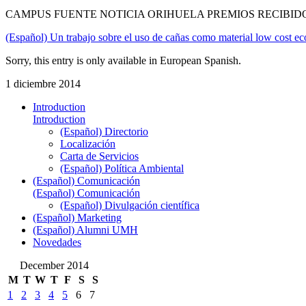
CAMPUS FUENTE NOTICIA ORIHUELA PREMIOS RECIBID
(Español) Un trabajo sobre el uso de cañas como material low cost ec
Sorry, this entry is only available in European Spanish.
1 diciembre 2014
Introduction
Introduction
(Español) Directorio
Localización
Carta de Servicios
(Español) Política Ambiental
(Español) Comunicación
(Español) Comunicación
(Español) Divulgación científica
(Español) Marketing
(Español) Alumni UMH
Novedades
December 2014
M
T
W
T
F
S
S
1
2
3
4
5
6
7