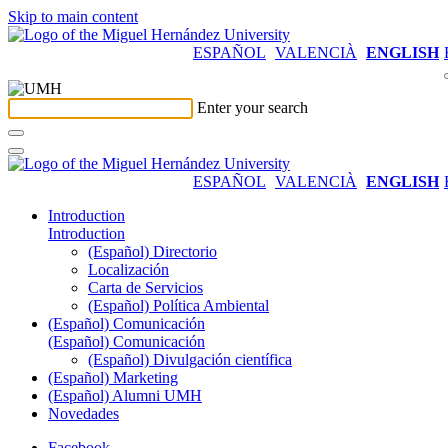
Skip to main content
ESPAÑOL
VALENCIÀ
ENGLISH
Enter your search
ESPAÑOL
VALENCIÀ
ENGLISH
Introduction
Introduction
(Español) Directorio
Localización
Carta de Servicios
(Español) Política Ambiental
(Español) Comunicación
(Español) Comunicación
(Español) Divulgación científica
(Español) Marketing
(Español) Alumni UMH
Novedades
Facebook