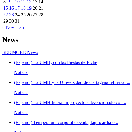
8
9
10
11
12
13
14
15
16
17
18
19
20
21
22
23
24
25
26
27
28
29
30
31
« Nov
Jan »
News
SEE MORE
News
(Español) La UMH, con las Fiestas de Elche
Noticia
(Español) La UMH y la Universidad de Cartagena refuerzan...
Noticia
(Español) La UMH lidera un proyecto subvencionado con...
Noticia
(Español) Temperatura corporal elevada, taquicardia o...