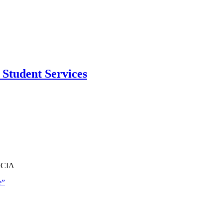
Student Services
ICIA
e”