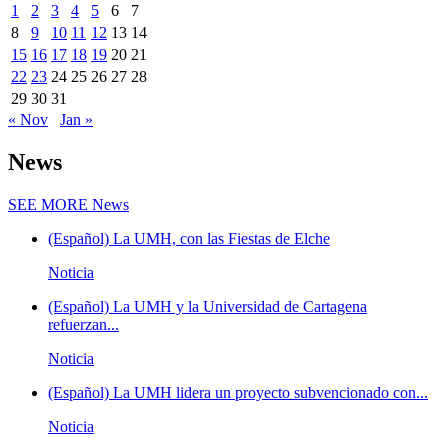
1
2
3
4
5
6
7
8
9
10
11
12
13
14
15
16
17
18
19
20
21
22
23
24
25
26
27
28
29
30
31
« Nov
Jan »
News
SEE MORE
News
(Español) La UMH, con las Fiestas de Elche
Noticia
(Español) La UMH y la Universidad de Cartagena
refuerzan...
Noticia
(Español) La UMH lidera un proyecto subvencionado con...
Noticia