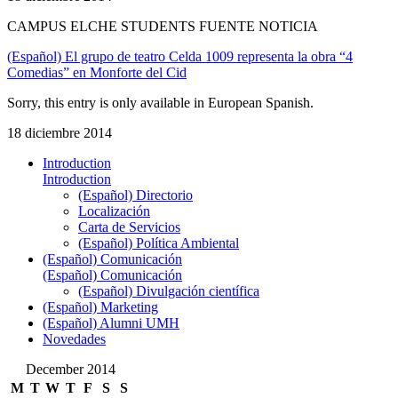
CAMPUS ELCHE STUDENTS FUENTE NOTICIA
(Español) El grupo de teatro Celda 1009 representa la obra “4
Comedias” en Monforte del Cid
Sorry, this entry is only available in European Spanish.
18 diciembre 2014
Introduction
Introduction
(Español) Directorio
Localización
Carta de Servicios
(Español) Política Ambiental
(Español) Comunicación
(Español) Comunicación
(Español) Divulgación científica
(Español) Marketing
(Español) Alumni UMH
Novedades
December 2014
M
T
W
T
F
S
S