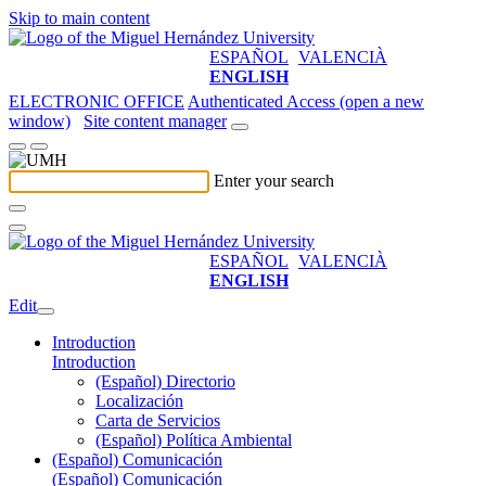
Skip to main content
ESPAÑOL
VALENCIÀ
ENGLISH
ELECTRONIC OFFICE
Authenticated Access (open a new
window)
Site content manager
Enter your search
ESPAÑOL
VALENCIÀ
ENGLISH
Edit
Introduction
Introduction
(Español) Directorio
Localización
Carta de Servicios
(Español) Política Ambiental
(Español) Comunicación
(Español) Comunicación