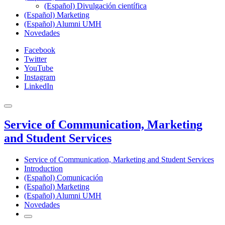
(Español) Divulgación científica
(Español) Marketing
(Español) Alumni UMH
Novedades
Facebook
Twitter
YouTube
Instagram
LinkedIn
Service of Communication, Marketing
and Student Services
Service of Communication, Marketing and Student Services
Introduction
(Español) Comunicación
(Español) Marketing
(Español) Alumni UMH
Novedades